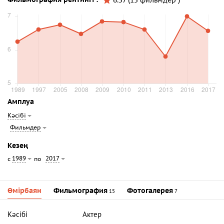
6.57 (15 фильмдер )
Амплуа
Кәсібі
Фильмдер
Кезең
1989
2017
с
по
Өмірбаян
Фильмография
Фотогалерея
15
7
Кәсібі
Актер