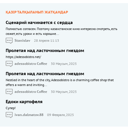
ҚАЗІР ТАЛҚЫЛАНЫП ЖАТҚАНДАР
Сценарий начинается с сердца
Полностью согласен. Поэтому казахстанское кино интересно смотреть, есть
сюжет, есть уроки и есть хорошие...
Stanislav
28 Апреля 11:13
Пролетая над ласточкиным гнездом
https://adessobistro.net/
adessobistro Coffee
30 Маусым, 2025
Пролетая над ласточкиным гнездом
Nestled in the heart of the city, Adessobistro is a charming coffee shop that
offers a warm and inviting...
adessobistro Coffee
30 Маусым, 2025
Едоки картофеля
Cупер!
ivan.dalmatov.88
09 Февраля, 2025