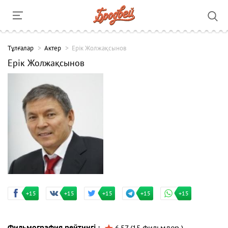
Тұлғалар
Актер
Ерік Жолжақсынов
Ерік Жолжақсынов
+15
+15
+15
+15
+15
Фильмография рейтингі :