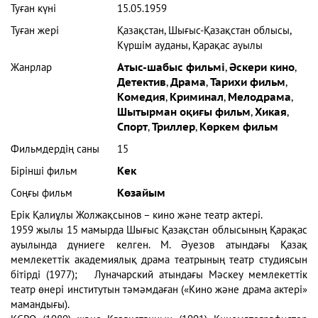
Туған күні
15.05.1959
Туған жері
Қазақстан, Шығыс-Қазақстан облысы,
Күршім ауданы, Қарақас ауылы
Жанрлар
Атыс-шабыс фильмі
,
Әскери кино
,
Детектив
,
Драма
,
Тарихи фильм
,
Комедия
,
Криминал
,
Мелодрама
,
Шытырман оқиғы фильм
,
Хикая
,
Спорт
,
Триллер
,
Көркем фильм
Фильмдердің саны
15
Бірінші фильм
Кек
Соңғы фильм
Көзайым
Ерік Қалиұлы Жолжақсынов – кино және театр актері.
1959 жылы 15 мамырда Шығыс Қазақстан облысының Қарақас
ауылында дүниеге келген. М. Әуезов атындағы Қазақ
мемлекеттік академиялық драма театрының театр студиясын
бітірді (1977); Луначарский атындағы Мәскеу мемлекеттік
театр өнері институтын тәмәмдаған («Кино және драма актері»
мамандығы).