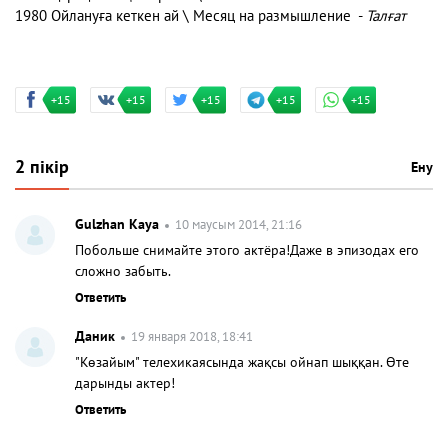
1980 Ойлануға кеткен ай \ Месяц на размышление -
Талғат
+15
+15
+15
+15
+15
2 пікір
Ену
Gulzhan Kaya
10 маусым 2014, 21:16
Побольше снимайте этого актёра!Даже в эпизодах его
сложно забыть.
Ответить
Даник
19 января 2018, 18:41
"Көзайым" телехикаясында жақсы ойнап шыққан. Өте
дарынды актер!
Ответить