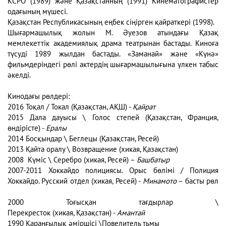
КСРО (1989) және Қазақстанның (1991) Кинематографистер
одағының мүшесі.
Қазақстан Республикасының еңбек сіңірген қайраткері (1998).
Шығармашылық жолын М. Әуезов атындағы Қазақ
мемлекеттік академиялық драма театрынан бастады. Киноға
түсуді 1989 жылдан бастады. «Заманай» және «Күнә»
фильмдеріндегі рөлі актердің шығармашылығына үлкен табыс
әкелді.
Кинодағы рөлдері:
2016 Тоқал / Токал (Қазақстан, АҚШ) -
Қайрат
2015 Дала дауысы \ Голос степей (Қазақстан, Франция,
өндірісте) -
Ералы
2014 Босқындар \ Беглецы (Қазақстан, Ресей)
2013 Қайта оралу \ Возвращение (хикая, Қазақстан)
2008 Күміс \ Серебро (хикая, Ресей) –
Башбатыр
2007-2011 Хоккайдо полициясы. Орыс бөлімі / Полиция
Хоккайдо. Русский отдел (хикая, Ресей) -
Минамото
– басты рөл
2000 Тоғысқан тағдырлар \
Перекресток (хикая, Қазақстан) -
Амантай
1990 Қараңғылық әміршісі \Повелитель тьмы