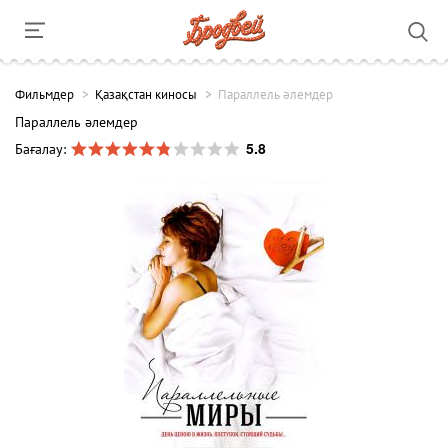
Фильмдер
Қазақстан киносы
Параллель әлемдер
Параллель әлемдер
5.8
Бағалау: