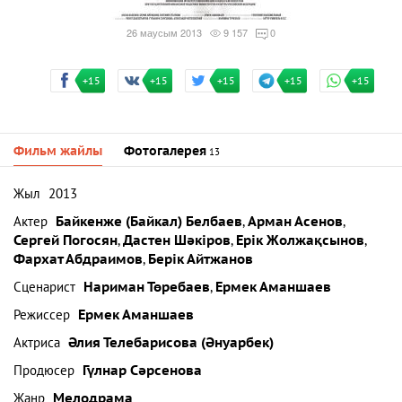
26 маусым 2013
9 157
0
+15
+15
+15
+15
+15
Фильм жайлы
Фотогалерея
13
Жыл
2013
Актер
Байкенже (Байкал) Белбаев
,
Арман Асенов
,
Сергей Погосян
,
Дастен Шәкіров
,
Ерік Жолжақсынов
,
Фархат Абдраимов
,
Берік Айтжанов
Сценарист
Нариман Төребаев
,
Ермек Аманшаев
Режиссер
Ермек Аманшаев
Актриса
Әлия Телебарисова (Әнуарбек)
Продюсер
Гүлнар Сәрсенова
Жанр
Мелодрама