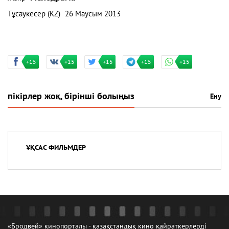
Тұсаукесер (KZ)
26 Маусым 2013
+15
+15
+15
+15
+15
пікірлер жоқ, бірінші болыңыз
Ену
ҰҚСАС ФИЛЬМДЕР
«Бродвей» кинопорталы - қазақстандық кино қайраткерлерді