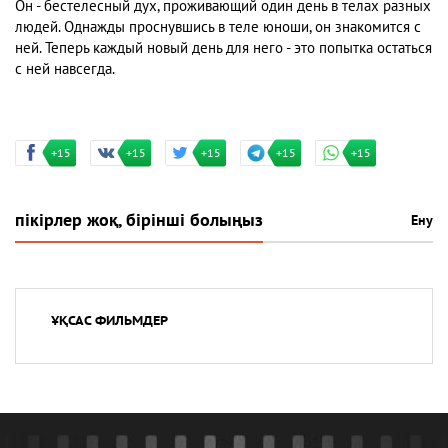
Он - бестелесный дух, проживающий один день в телах разных
людей. Однажды проснувшись в теле юноши, он знакомится с
ней. Теперь каждый новый день для него - это попытка остаться
с ней навсегда.
+15
+15
+15
+15
+15
пікірлер жоқ, бірінші болыңыз
Ену
ҰҚСАС ФИЛЬМДЕР