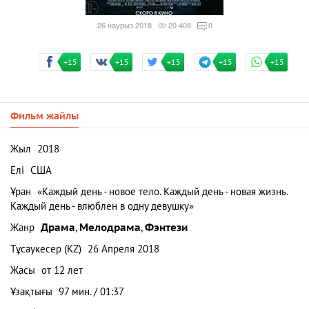
26 наурыз 2018
20 408
0
+15
+15
+15
+15
+15
Фильм жайлы
Жыл
2018
Елі
США
Ұран
«Каждый день - новое тело. Каждый день - новая жизнь.
Каждый день - влюблен в одну девушку»
Жанр
Драма
,
Мелодрама
,
Фэнтези
Тұсаукесер (KZ)
26 Апреля 2018
Жасы
от 12 лет
Ұзақтығы
97 мин. / 01:37