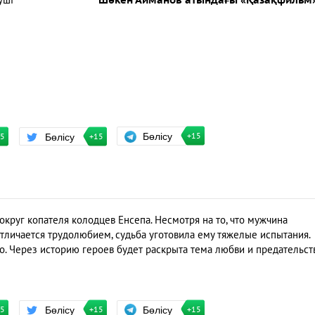
уші
Шәкен Айманов атындағы «Қазақфильм
Бөлісу
Бөлісу
+15
15
+15
круг копателя колодцев Енсепа. Несмотря на то, что мужчина
тличается трудолюбием, судьба уготовила ему тяжелые испытания.
. Через историю героев будет раскрыта тема любви и предательств
Бөлісу
Бөлісу
+15
15
+15