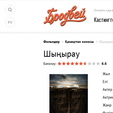
Онлайн қар
Кастингт
РУ
Фильмдер
Қазақстан киносы
Шыңыра
Шыңырау
6.6
Бағалау:
Жыл
Елі
Актер
Актри
Жанр