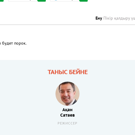
Ену
Пікір қалдыру ү
и будет порок.
ТАНЫС БЕЙНЕ
Ақан
Сатаев
РЕЖИССЕР