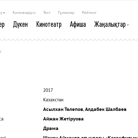
ау
Киноөндіріс
Тест
Тұлғалар
Рейтинг
ер
Дүкен
Кинотеатр
Афиша
Жаңалықтар
у
2017
Казахстан
Асылхан Төлепов
,
Алдабек Шалбаев
са
Айжан Жетіруова
Драма