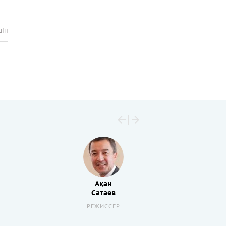
шін
Ақан
Сатаев
РЕЖИССЕР