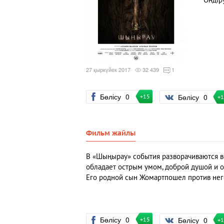
Өндір
27 қыркүйек 2017
32 439
1
Бөлісу
0
Бөлісу
0
+15
+
Фильм жайлы
В «Шыңырау» события разворачиваются во
обладает острым умом, доброй душой и о
Его родной сын Жомартпошел против него
Бөлісу
0
Бөлісу
0
+15
+