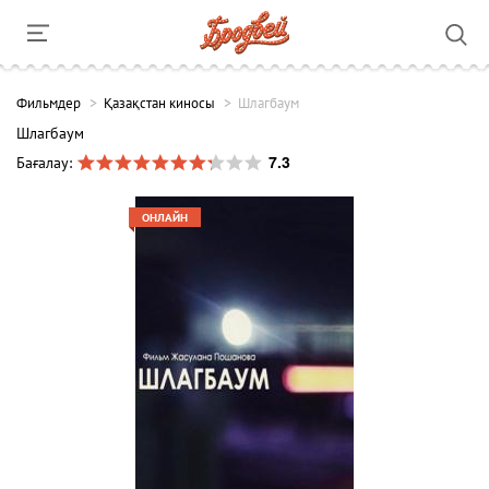
Фильмдер
Қазақстан киносы
Шлагбаум
Шлагбаум
7.3
Бағалау:
ОНЛАЙН