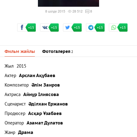
8 шілде 2015
28 512
8
+15
+15
+15
+15
+15
Фильм жайлы
Фотогалерея
2
Жыл
2015
Актер
Арслан Ақұбаев
Композитор
Әлім Заиров
Актриса
Айнұр Ілиясова
Сценарист
Әділхан Ержанов
Продюсер
Асқар Ұзабаев
Оператор
Азамат Дулатов
Жанр
Драма