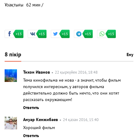
Ұзақтығы
62 мин /
+15
+15
+15
+15
+15
8 пікір
Ену
Тихон Иванов
22 қыркүйек 2016, 18:48
Тема кинофильма не нова - а значит, чтобы фильм
получился интересным, у авторов фильма
действительно должно быть нечто, что они хотят
рассказать окружающим!
Ответить
Ануар Кенжибаев
24 қазан 2016, 15:40
Хороший фильм
Ответить