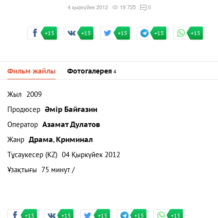
4 қыркүйек 2012
19 725
0
+15
+15
+15
+15
+15
Фильм жайлы
Фотогалерея
4
Жыл
2009
Продюсер
Әмір Байғазин
Оператор
Азамат Дулатов
Жанр
Драма
,
Криминал
Тұсаукесер (KZ)
04 Қыркүйек 2012
Ұзақтығы
75 минут /
+15
+15
+15
+15
+15