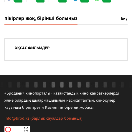
пікірлер жоқ, бірінші болыңыз
Ену
ҰҚСАС ФИЛЬМДЕР
«Бродвей» кинопорталы - қазақстандық кино қайраткерлерді
және олардың шығармашылығын насихаттайтын, киносүйер
қауымды біріктіретін Казнеттің бірегей жобасы
info@brod.kz
(барлық сауалдар бойынша)