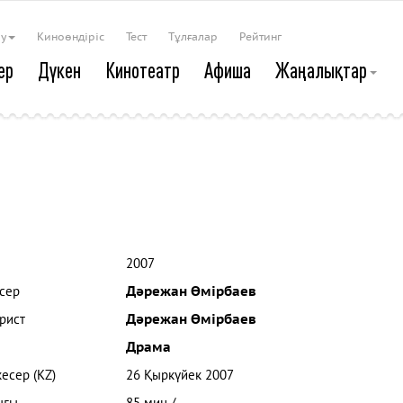
ау
Киноөндіріс
Тест
Тұлғалар
Рейтинг
ер
Дүкен
Кинотеатр
Афиша
Жаңалықтар
2007
сер
Дәрежан Өмірбаев
рист
Дәрежан Өмірбаев
Драма
кесер (KZ)
26 Қыркүйек 2007