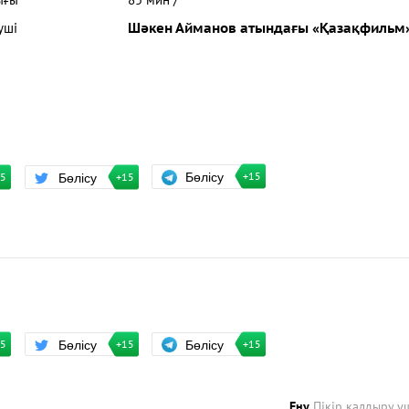
ығы
85 мин /
уші
Шәкен Айманов атындағы «Қазақфильм
Бөлісу
Бөлісу
+15
15
+15
Бөлісу
Бөлісу
+15
15
+15
Ену
Пікір қалдыру ү