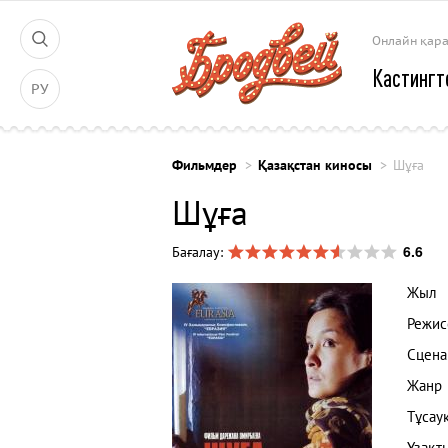
Онлайн қар
Кастингт
РУ
Фильмдер
Қазақстан киносы
Шұға
Шұға
6.6
Бағалау:
Жыл
Режис
Сцена
Жанр
Тұсау