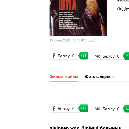
Ұзақт
Өндір
15 шілде 2012
18 870
0
Бөлісу
0
Бөлісу
0
+15
+
Фильм жайлы
Фотогалерея
1
Бөлісу
0
Бөлісу
0
+15
+
пікірлер жоқ, бірінші болыңыз