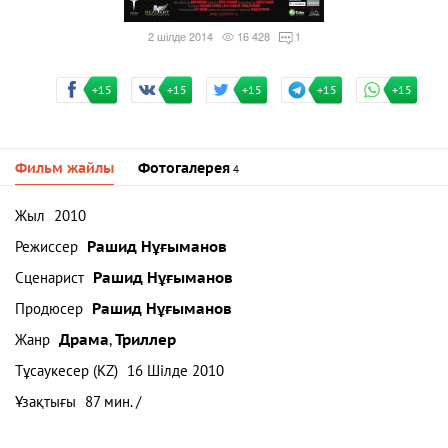
2 шілде 2014
16 428
1
+15
+15
+15
+15
+15
Фильм жайлы
Фотогалерея
4
Жыл
2010
Режиссер
Рашид Нұғыманов
Сценарист
Рашид Нұғыманов
Продюсер
Рашид Нұғыманов
Жанр
Драма
,
Триллер
Тұсаукесер (KZ)
16 Шілде 2010
Ұзақтығы
87 мин. /