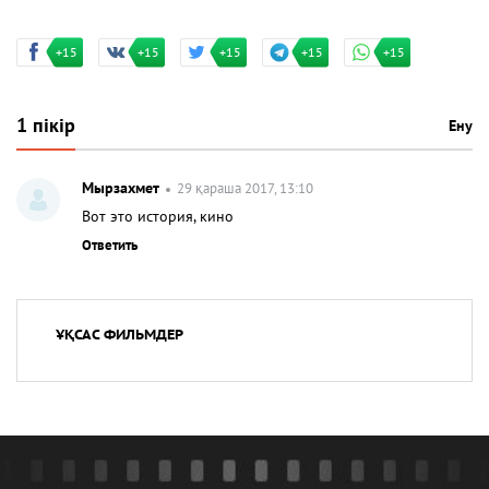
+15
+15
+15
+15
+15
1 пікір
Ену
Мырзахмет
29 қараша 2017, 13:10
Вот это история, кино
Ответить
ҰҚСАС ФИЛЬМДЕР