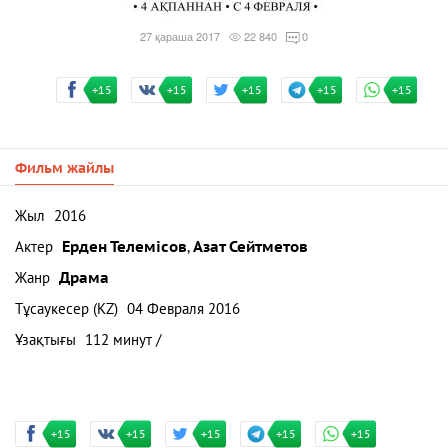
27 қараша 2017
22 840
0
+15
+15
+15
+15
+15
Фильм жайлы
Жыл
2016
Актер
Ерден Телемісов
,
Азат Сейтметов
Жанр
Драма
Тұсаукесер (KZ)
04 Февраля 2016
Ұзақтығы
112 минут /
+15
+15
+15
+15
+15