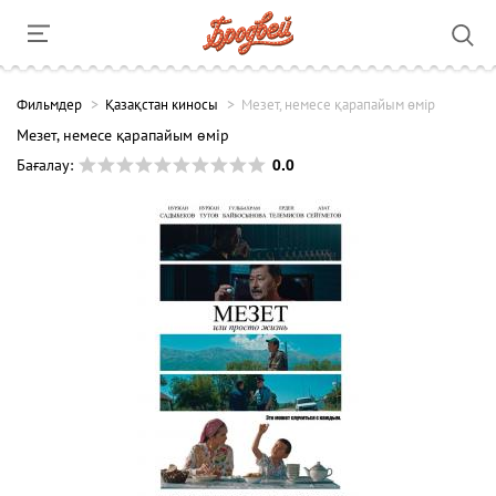
Фильмдер
Қазақстан киносы
Мезет, немесе қарапайым өмір
Мезет, немесе қарапайым өмір
0.0
Бағалау: