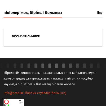
пікірлер жоқ, бірінші болыңыз
Ену
ҰҚСАС ФИЛЬМДЕР
«Бродвей» кинопорталы - қазақстандық кино қайраткерлерді
және олардың шығармашылығын насихаттайтын, киносүйер
қауымды біріктіретін Казнеттің бірегей жобасы
info@brod.kz
(барлық сауалдар бойынша)