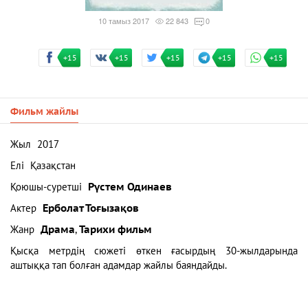
10 тамыз 2017
22 843
0
+15
+15
+15
+15
+15
Фильм жайлы
Жыл
2017
Елі
Қазақстан
Қоюшы-суретші
Рүстем Одинаев
Актер
Ерболат Тоғызақов
Жанр
Драма
,
Тарихи фильм
Қысқа метрдің сюжеті өткен ғасырдың 30-жылдарында
аштыққа тап болған адамдар жайлы баяндайды.