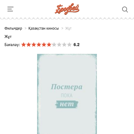
Фильмдер
Қазақстан киносы
Жұт
Жұт
6.2
Бағалау: