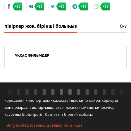
+15
+15
+15
+15
+15
пікірлер жоқ, бірінші болыңыз
Ену
ҰҚСАС ФИЛЬМДЕР
«Бродвей» кинопорталы - қазақстандық кино қайраткерлерді
және олардың шығармашылығын насихаттайтын, киносүйер
қауымды біріктіретін Казнеттің бірегей жобасы
info@brod.kz
(барлық сауалдар бойынша)