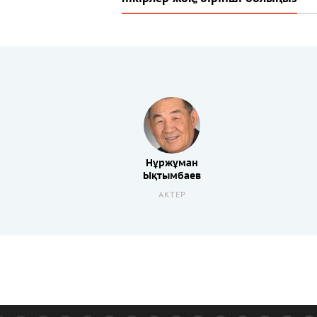
Нұржұман
Ықтымбаев
АКТЕР