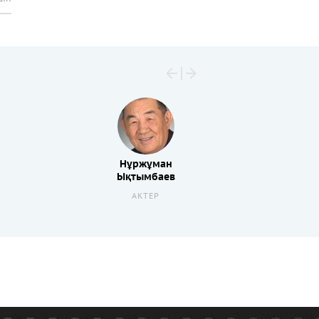
Нұржұман
Ықтымбаев
АКТЕР