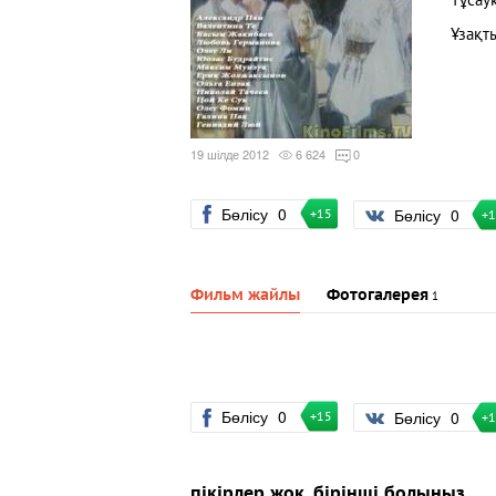
Тұсау
Ұзақт
19 шілде 2012
6 624
0
Бөлісу
0
Бөлісу
0
+15
+
Фильм жайлы
Фотогалерея
1
Бөлісу
0
Бөлісу
0
+15
+
пікірлер жоқ, бірінші болыңыз