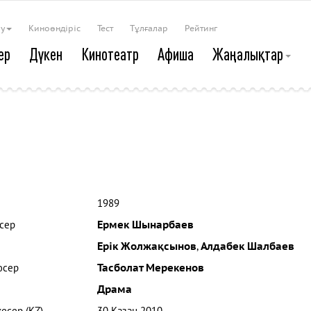
ау
Киноөндіріс
Тест
Тұлғалар
Рейтинг
ер
Дүкен
Кинотеатр
Афиша
Жаңалықтар
1989
сер
Ермек Шынарбаев
Ерік Жолжақсынов
,
Алдабек Шалбаев
юсер
Тасболат Мерекенов
Драма