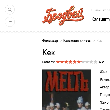
Онлайн қар
Кастингт
РУ
Фильмдер
Қазақстан киносы
Кек
Кек
6.2
Бағалау:
Жыл
Режис
Актер
Прод
Жанр