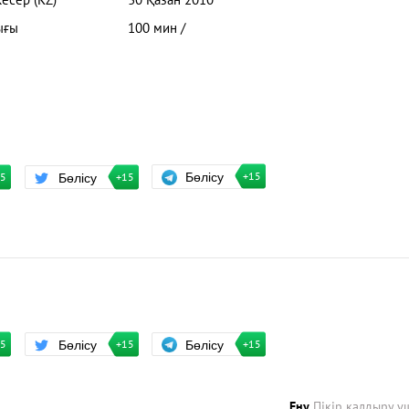
кесер (KZ)
30 Қазан 2010
ығы
100 мин /
Бөлісу
Бөлісу
+15
15
+15
Бөлісу
Бөлісу
+15
15
+15
Ену
Пікір қалдыру ү