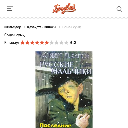
Фильмдер
Қазақстан киносы
Соңғы суық
Соңғы суық
6.2
Бағалау: