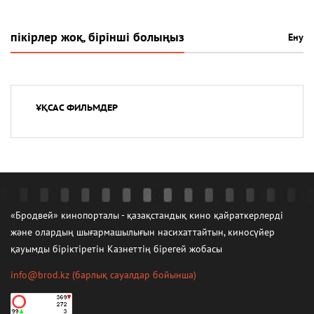
пікірлер жоқ, бірінші болыңыз
Ену
ҰҚСАС ФИЛЬМДЕР
«Бродвей» кинопорталы - қазақстандық кино қайраткерлерді
және олардың шығармашылығын насихаттайтын, киносүйер
қауымды біріктіретін Казнеттің бірегей жобасы
info@brod.kz
(барлық сауалдар бойынша)