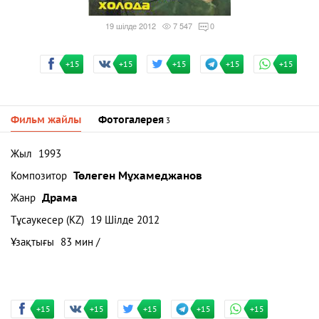
19 шілде 2012
7 547
0
+15
+15
+15
+15
+15
Фильм жайлы
Фотогалерея
3
Жыл
1993
Композитор
Төлеген Мұхамеджанов
Жанр
Драма
Тұсаукесер (KZ)
19 Шілде 2012
Ұзақтығы
83 мин /
+15
+15
+15
+15
+15