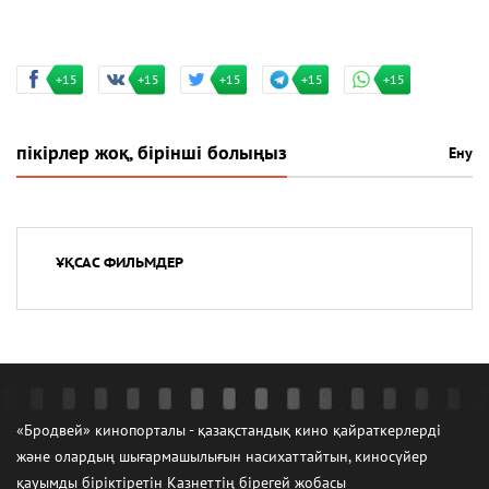
+15
+15
+15
+15
+15
пікірлер жоқ, бірінші болыңыз
Ену
ҰҚСАС ФИЛЬМДЕР
«Бродвей» кинопорталы - қазақстандық кино қайраткерлерді
және олардың шығармашылығын насихаттайтын, киносүйер
қауымды біріктіретін Казнеттің бірегей жобасы