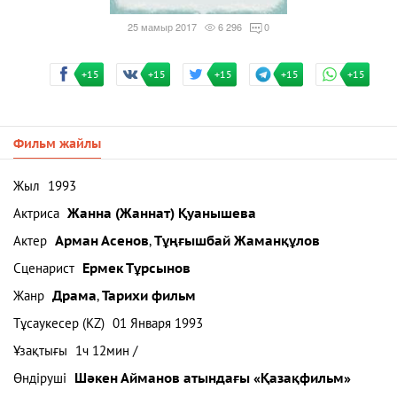
25 мамыр 2017
6 296
0
+15
+15
+15
+15
+15
Фильм жайлы
Жыл
1993
Актриса
Жанна (Жаннат) Қуанышева
Актер
Арман Асенов
,
Тұңғышбай Жаманқұлов
Сценарист
Ермек Тұрсынов
Жанр
Драма
,
Тарихи фильм
Тұсаукесер (KZ)
01 Января 1993
Ұзақтығы
1ч 12мин /
Өндіруші
Шәкен Айманов атындағы «Қазақфильм»