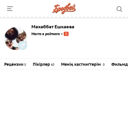
Махаббат Ешкаева
Место в рейтинге
–
5
Рецензии
Пікірлер
Менің кастингтерім
Фильмд
0
60
0