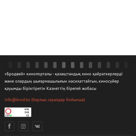
«Бродвей» кинопорталы - қазақстандық кино қайраткерлерді
және олардың шығармашылығын насихаттайтын, киносүйер
қауымды біріктіретін Казнеттің бірегей жобасы
info@brod.kz
(барлық сауалдар бойынша)