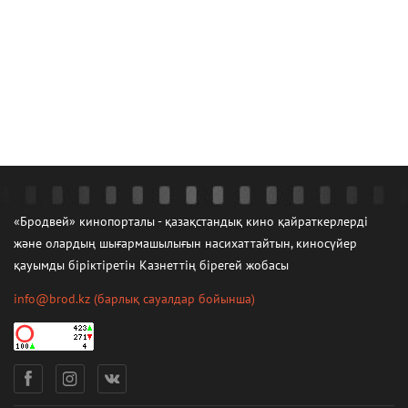
«Бродвей» кинопорталы - қазақстандық кино қайраткерлерді
және олардың шығармашылығын насихаттайтын, киносүйер
қауымды біріктіретін Казнеттің бірегей жобасы
info@brod.kz
(барлық сауалдар бойынша)