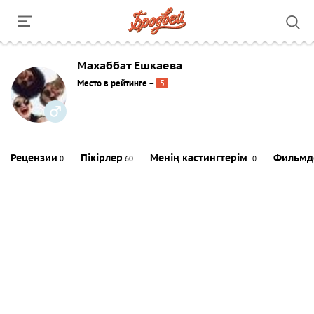
Махаббат Ешкаева
Место в рейтинге
–
5
Рецензии
Пікірлер
Менің кастингтерім
Фильмд
0
60
0