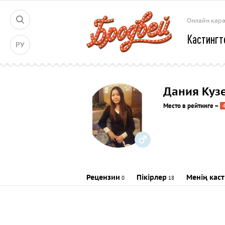
Онлайн қар
Кастингт
РУ
Дания Куз
Место в рейтинге
–
Рецензии
Пікірлер
Менің кас
0
18