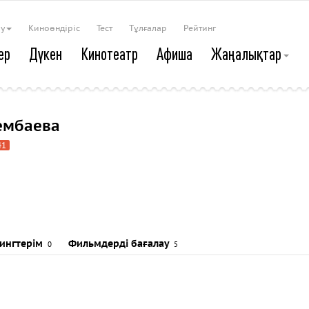
ау
Киноөндіріс
Тест
Тұлғалар
Рейтинг
ер
Дүкен
Кинотеатр
Афиша
Жаңалықтар
ембаева
41
тингтерім
Фильмдерді бағалау
0
5