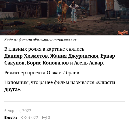
Кадр из фильма «Розыгрыш по-казахски»
В главных ролях в картине снялись
Данияр Хизметов
,
Жания Джуринская
,
Ернар
Сакупов
,
Борис Коновалов
и
Асель Аскар
.
Режиссер проекта Олжас Ибраев.
Напомним, что ранее фильм назывался
«Спасти
друга»
.
6 Апреля, 2022
Brod.kz
3 022
0