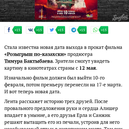
+15
+15
+15
+15
+15
Стала известна новая дата выхода в прокат фильма
«Розыгрыш по-казахски»
продюсера
Тимура Бактыбаева
. Зрители смогут увидеть
картину в кинотеатрах страны с
12 мая
.
Изначально фильм должен был выйти 10-го
февраля, потом премьеру перенесли на 17-е марта.
И вот теперь новая дата.
Лента расскажет историю трех друзей. После
провального предложения руки и сердца Алишер
впадает в уныние, а его друзья Ерла и Санжик
решают вытащить его из печали, устроив для него
незабываемый отдых в живописном месте. Там они