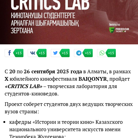
+15
+15
+15
+15
+15
С
20
по
26 сентября 2025 года
в Алматы, в рамках
X
юбилейного кинофестиваля
BAIQONYR
, пройдет
«CRITICS LAB»
– творческая лаборатория для
студентов-киноведов.
Проект соберет студентов двух ведущих творческих
вузов страны:
кафедры «Истории и теории кино» Казахского
национального университета искусств имени
Темирбека Жургенова;