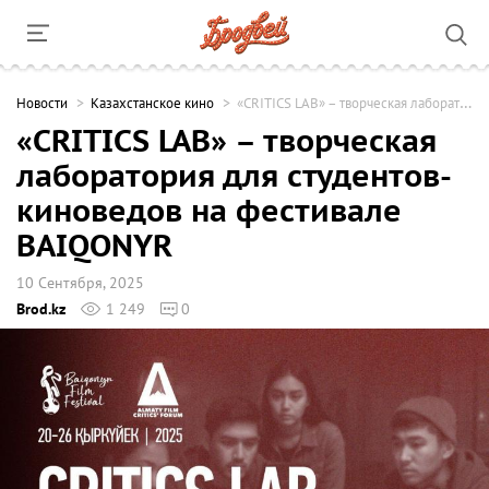
Новости
Казахстанское кино
«CRITICS LAB» – творческая лаборатория для студентов-киноведов на фестивале BAIQONYR
«CRITICS LAB» – творческая
лаборатория для студентов-
киноведов на фестивале
BAIQONYR
10 Сентября, 2025
Brod.kz
1 249
0