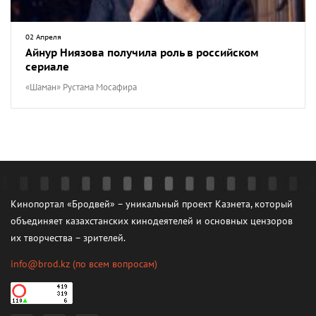
02 Апреля
Айнур Ниязова получила роль в российском
сериале
«Шаман» Рустама Мосафира
Кинопортал «Бродвей» – уникальный проект Казнета, который
объединяет казахстанских кинодеятелей и основных цензоров
их творчества – зрителей.
info@brod.kz
(по всем вопросам)