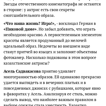
Звезды отечественного кинематографа не остаются
в стороне: у актрис есть свои секреты
сногсшибательного образа.
«Что наша жизнь? Игра!»,
- восклицал Герман в
«Пиковой даме»
. Но забыл добавить, что играть
необходимо красиво. А первостепенным элементом
красоты является продуманный до мелочей
идеальный образ. Недочеты во внешнем виде
станут притчей во языцех и заполонят объективы
фотокамер. Насколько подкованы в этом вопросе
казахстанские актрисы?
Асель Садвакасова
приятно удивляет
многогранностью образов. Ей одинаково прекрасно
удается выглядеть и в вечерних платьях и в
повседневных джинсах с рубашками, которые явно
в фаворитах у Асель. Анализируя ее стиль, можно
сделать вывод, что наиболее важным правилом в
выборе одежды стала уместность. Характер