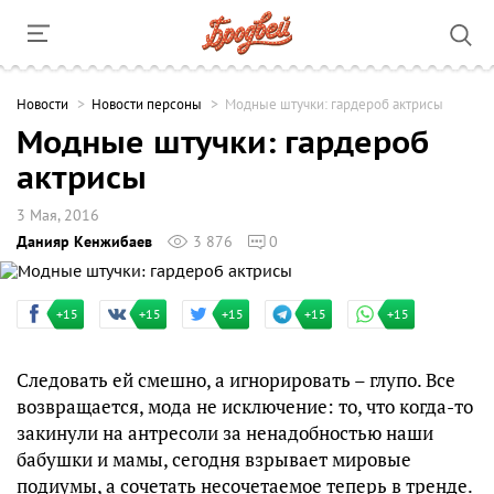
Новости
Новости персоны
Модные штучки: гардероб актрисы
Модные штучки: гардероб
актрисы
3 Мая, 2016
Данияр Кенжибаев
3 876
0
+15
+15
+15
+15
+15
Следовать ей смешно, а игнорировать – глупо. Все
возвращается, мода не исключение: то, что когда-то
закинули на антресоли за ненадобностью наши
бабушки и мамы, сегодня взрывает мировые
подиумы, а сочетать несочетаемое теперь в тренде.