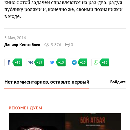
кино с этой задачей справляются на раз-два, радуя
публику ролями и, конечно же, своими познаниями
в моде.
3 Мая, 2016
Данияр Кенжибаев
3 876
0
+15
+15
+15
+15
+15
Нет комментариев, оставьте первый
Войдите
РЕКОМЕНДУЕМ