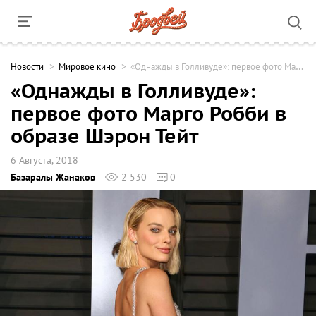
Новости
Мировое кино
«Однажды в Голливуде»: первое фото Марго Робби в образе Шэрон Тейт
«Однажды в Голливуде»:
первое фото Марго Робби в
образе Шэрон Тейт
6 Августа, 2018
Базаралы Жанаков
2 530
0