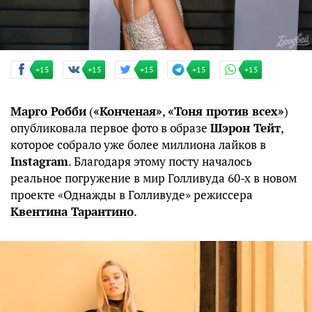
+15
+15
+15
+15
+15
Марго Робби
(
«Конченая»
,
«Тоня против всех»
)
опубликовала первое фото в образе
Шэрон Тейт
,
которое собрало уже более миллиона лайков в
Instagram
. Благодаря этому посту началось
реальное погружение в мир Голливуда 60-х в новом
проекте «Однажды в Голливуде» режиссера
Квентина Тарантино
.