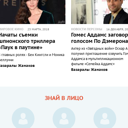
МИРОВОЕ КИНО
НОВОСТИ ПЕРСОНЫ
23 МАРТА, 2018
16 ДЕКАБРЯ, 2
Начаты съемки
Гомес Аддамс заговор
шпионского триллера
голосом По Дэмерона
«Паук в паутине»
Актер из «Звёздных войн» Оскар 
получил приглашение озвучить Го
В главных ролях - Бен Кингсли и Моника
Аддамса в мультипликационном
Беллуччи
фильме «Семейка Аддамс»
Базаралы Жанаков
Базаралы Жанаков
ЗНАЙ В ЛИЦО