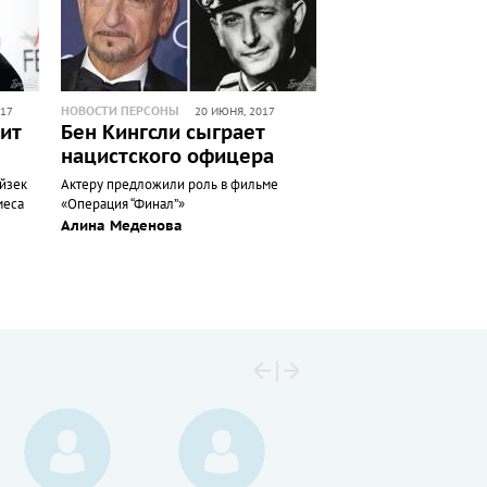
НОВОСТИ ПЕРСОНЫ
017
20 ИЮНЯ, 2017
ит
Бен Кингсли сыграет
нацистского офицера
Айзек
Актеру предложили роль в фильме
меса
«Операция “Финал”»
Алина Меденова