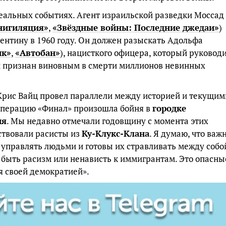
еальных событиях. Агент израильской разведки Моссад
нигиляция»
,
«Звёздные войны: Последние джедаи»
)
ентину в 1960 году. Он должен разыскать Адольфа
ик»
,
«Автобан»
), нацисткого офицера, который руковод
и признан виновным в смерти миллионов невинных
Крис Вайц провел параллели между историей и текущим
Операцию «Финал» произошла бойня в
городке
ия
. Мы недавно отмечали годовщину с момента этих
ствовали расисты из
Ку-Клукс-Клана
. Я думаю, что важ
т управлять людьми и готовы их стравливать между собо
 быть расизм или ненависть к иммигрантам. Это опасны
я своей демократией».