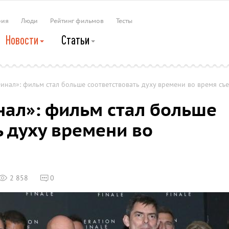
рия
Люди
Рейтинг фильмов
Тесты
Новости
Статьи
инал»: фильм стал больше соответствовать духу времени во время съ
ал»: фильм стал больше
ь духу времени во
2 858
0