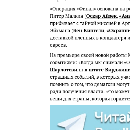
«Операция «Финал» основана на р
Питер Малкин (
Оскар Айзек
,
«Ан
прибывает с тайной миссией в Арг
Эйхмана (
Бен Кингсли
,
«Охранн
доставкой пленных в концлагеря 
евреев.
На премьере своей новой работы 
событиями: «Когда мы снимали «
Шарлотсвилл в штате Вирджин
страшных событий, в которых уча
помнить о том, что демагоги могу
ради получения власти. Это может
вещи для страны, которая гордитс