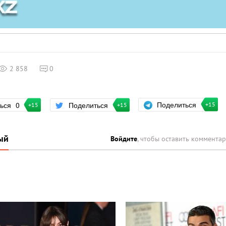
2 858
0
Поделиться
ться
0
Поделиться
+15
+15
+15
ый
Войдите
, чтобы оставить коммента