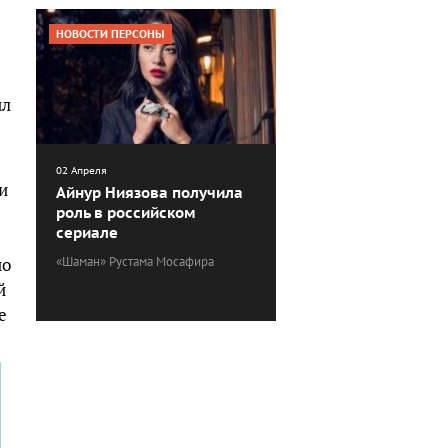
НОВОСТИ ПЕРСОНЫ
ил
02 Апреля
и
Айнур Ниязова получила
роль в российском
сериале
но
«Шаман» Рустама Мосафира
й
е