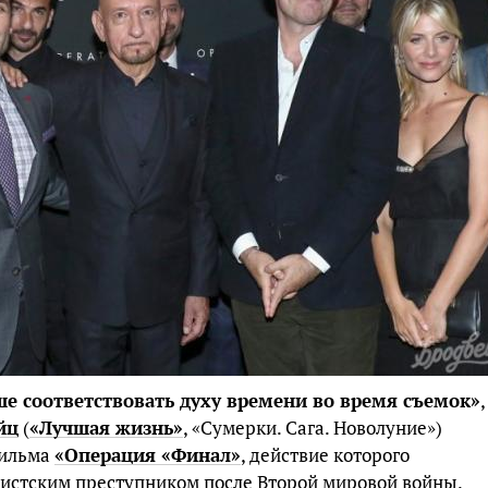
ше соответствовать духу времени во время съемок»
,
йц
(
«Лучшая жизнь»
, «Сумерки. Сага. Новолуние»)
фильма
«Операция «Финал»
, действие которого
ацистским преступником после Второй мировой войны.