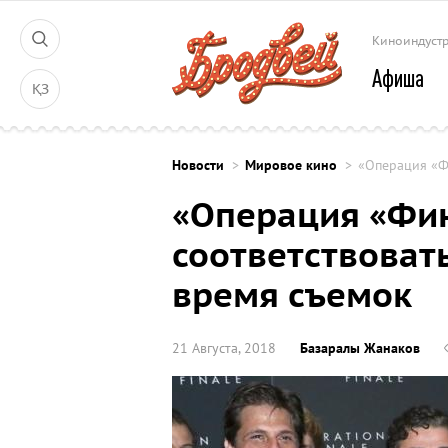
Киноиндуст
Афиша
ҚЗ
Новости
Мировое кино
«Операция «Ф
«Операция «Фин
соответствоват
время съемок
21 Августа, 2018
Базаралы Жанаков