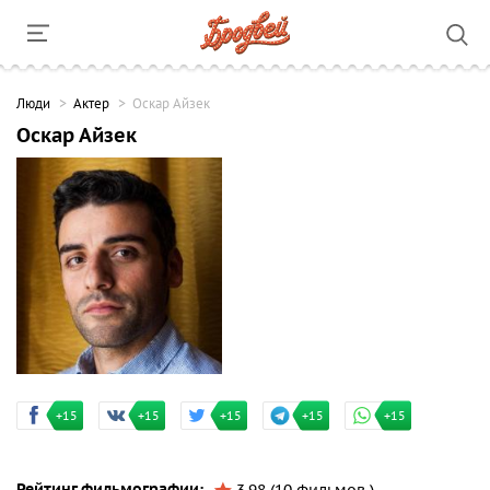
Люди
Актер
Оскар Айзек
Оскар Айзек
+15
+15
+15
+15
+15
Рейтинг фильмографии: