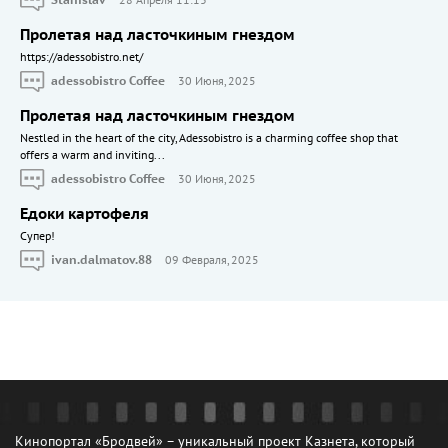
Пролетая над ласточкиным гнездом
https://adessobistro.net/
adessobistro Coffee
30 Июня, 2025
Пролетая над ласточкиным гнездом
Nestled in the heart of the city, Adessobistro is a charming coffee shop that
offers a warm and inviting...
adessobistro Coffee
30 Июня, 2025
Едоки картофеля
Cупер!
ivan.dalmatov.88
09 Февраля, 2025
Кинопортал «Бродвей» – уникальный проект Казнета, который