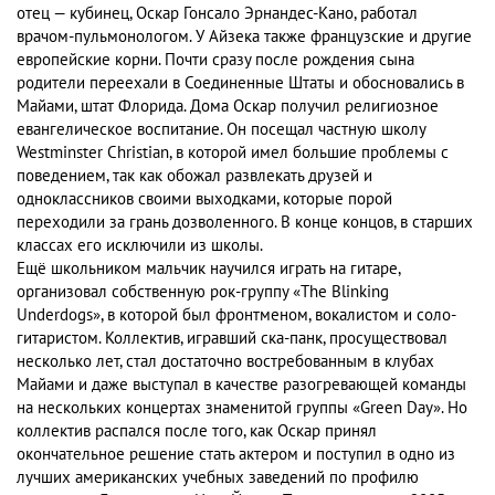
отец — кубинец, Оскар Гонсало Эрнандес-Кано, работал
врачом-пульмонологом. У Айзека также французские и другие
европейские корни. Почти сразу после рождения сына
родители переехали в Соединенные Штаты и обосновались в
Майами, штат Флорида. Дома Оскар получил религиозное
евангелическое воспитание. Он посещал частную школу
Westminster Christian, в которой имел большие проблемы с
поведением, так как обожал развлекать друзей и
одноклассников своими выходками, которые порой
переходили за грань дозволенного. В конце концов, в старших
классах его исключили из школы.
Ещё школьником мальчик научился играть на гитаре,
организовал собственную рок-группу «The Blinking
Underdogs», в которой был фронтменом, вокалистом и соло-
гитаристом. Коллектив, игравший ска-панк, просуществовал
несколько лет, стал достаточно востребованным в клубах
Майами и даже выступал в качестве разогревающей команды
на нескольких концертах знаменитой группы «Green Day». Но
коллектив распался после того, как Оскар принял
окончательное решение стать актером и поступил в одно из
лучших американских учебных заведений по профилю