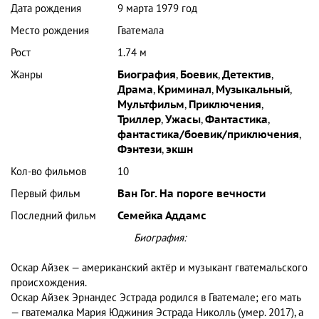
Дата рождения
9 марта 1979 год
Место рождения
Гватемала
Рост
1.74 м
Жанры
Биография
,
Боевик
,
Детектив
,
Драма
,
Криминал
,
Музыкальный
,
Мультфильм
,
Приключения
,
Триллер
,
Ужасы
,
Фантастика
,
фантастика/боевик/приключения
,
Фэнтези
,
экшн
Кол-во фильмов
10
Первый фильм
Ван Гог. На пороге вечности
Последний фильм
Семейка Аддамс
Биография:
Оскар Айзек — американcкий актёр и музыкант гватемальского
происхождения.
Оскар Айзек Эрнандес Эстрада родился в Гватемале; его мать
— гватемалка Мария Юджиния Эстрада Николль (умер. 2017), а