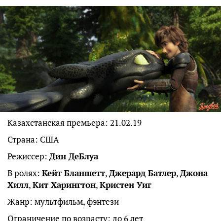
Казахстанская премьера: 21.02.19
Страна: США
Режиссер:
Дин ДеБлуа
В ролях:
Кейт Бланшетт
,
Джерард Батлер
,
Джона
Хилл
,
Кит Харингтон
,
Кристен Уиг
Жанр: мультфильм, фэнтези
Ограничение по возрасту: до 6 лет