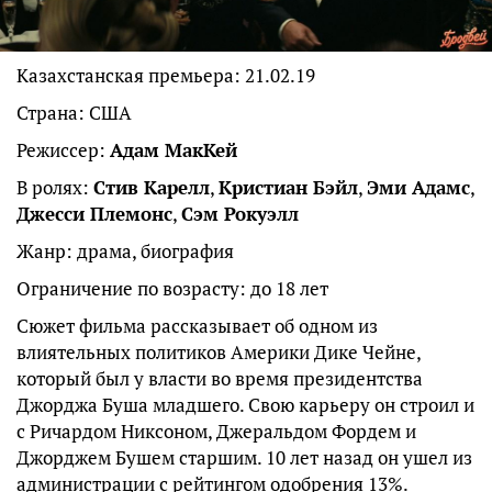
Казахстанская премьера: 21.02.19
Страна: США
Режиссер:
Адам МакКей
В ролях:
Стив Карелл
,
Кристиан Бэйл
,
Эми Адамс
,
Джесси Племонс
,
Сэм Рокуэлл
Жанр: драма, биография
Ограничение по возрасту: до 18 лет
Сюжет фильма рассказывает об одном из
влиятельных политиков Америки Дике Чейне,
который был у власти во время президентства
Джорджа Буша младшего. Свою карьеру он строил и
с Ричардом Никсоном, Джеральдом Фордем и
Джорджем Бушем старшим. 10 лет назад он ушел из
администрации с рейтингом одобрения 13%.