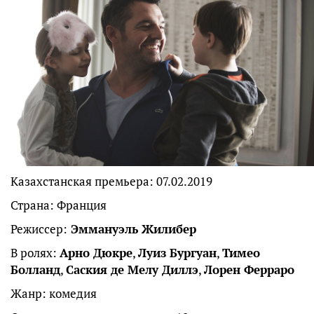
Казахстанская премьера: 07.02.2019
Страна: Франция
Режиссер:
Эммануэль Жилибер
В ролях:
Арно Дюкре
,
Луиз Бургуан
,
Тимео
Болланд
,
Саския де Мелу Диллэ
,
Лорен Ферраро
Жанр: комедия