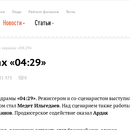
рия
Люди
Рейтинг фильмов
Тесты
Новости
Статьи
 экранах «04:29»
х «04:29»
21 373
0
лодрамы
«04:29»
. Режиссером и со-сценаристом выступи
ом стал
Медет Ильгедаев
. Над сценарием также работа
жанов
. Продюсерское содействие оказал
Ардак