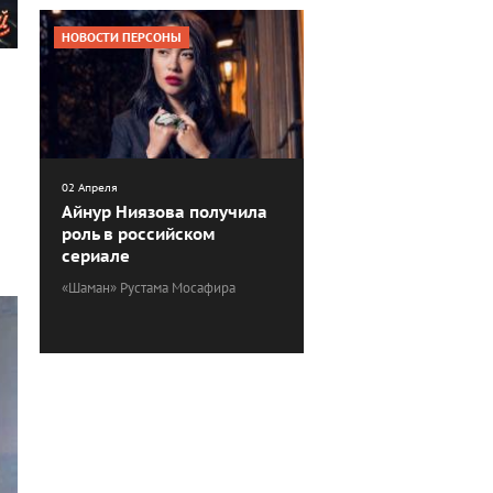
НОВОСТИ ПЕРСОНЫ
02 Апреля
Айнур Ниязова получила
роль в российском
сериале
«Шаман» Рустама Мосафира