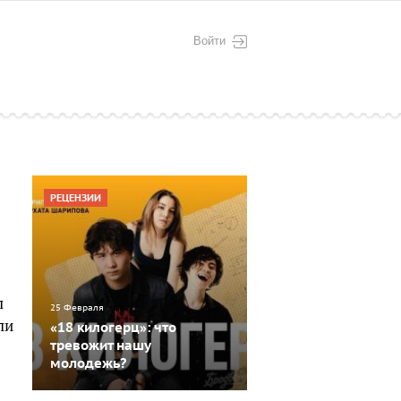
Войти
РЕЦЕНЗИИ
л
25 Февраля
ли
«18 килогерц»: что
тревожит нашу
молодежь?