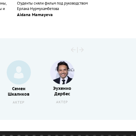
оны,
Студенты сняли фильм под руководством
ы и
Ерлана Нурмухамбетова
Aidana Mamayeva
Эухенио
Семен
Филипп
Дербес
Шкаликов
Жлоба
АКТЕР
АКТЕР
АКТЕР