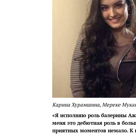
Карина Хурамшина, Мереке Мукан
«Я исполняю роль балерины Ажа
меня это дебютная роль в боль
приятных моментов немало. К п