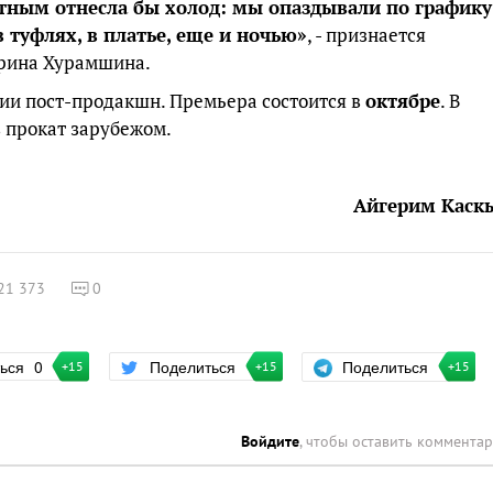
тным отнесла бы холод: мы опаздывали по графику
 туфлях, в платье, еще и ночью»
, - признается
арина Хурамшина.
дии пост-продакшн. Премьера состоится в
октябре
. В
в прокат зарубежом.
Айгерим Каск
21 373
0
Поделиться
ться
0
Поделиться
+15
+15
+15
Войдите
, чтобы оставить коммента