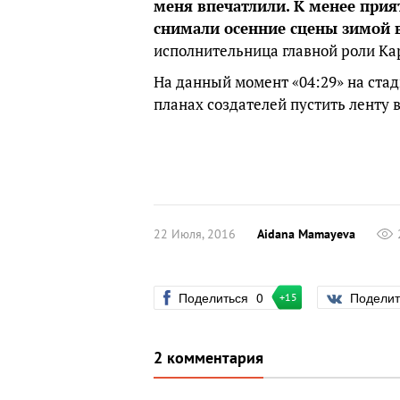
меня впечатлили. К менее прия
снимали осенние сцены зимой в
исполнительница главной роли К
На данный момент «04:29» на ста
планах создателей пустить ленту 
22 Июля, 2016
Aidana Mamayeva
Поделиться
0
Подели
+15
2 комментария