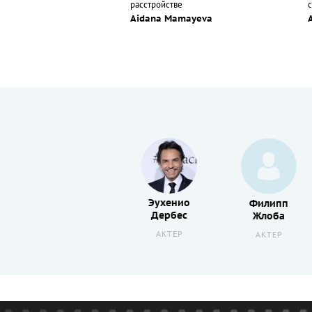
расстройстве
Aidana Mamayeva
Эухенио
Семен
Филипп
Дербес
Шкаликов
Жлоба
АКТЕР
АКТЕР
АКТЕР