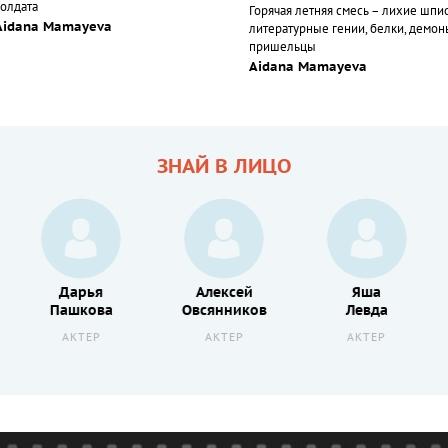
солдата
Горячая летняя смесь – лихие шпи
Aidana Mamayeva
литературные гении, белки, демон
пришельцы
Aidana Mamayeva
ЗНАЙ В ЛИЦО
Дарья
Алексей
Яша
Пашкова
Овсянников
Левда
АКТЕР
АКТЕР
АКТЕР