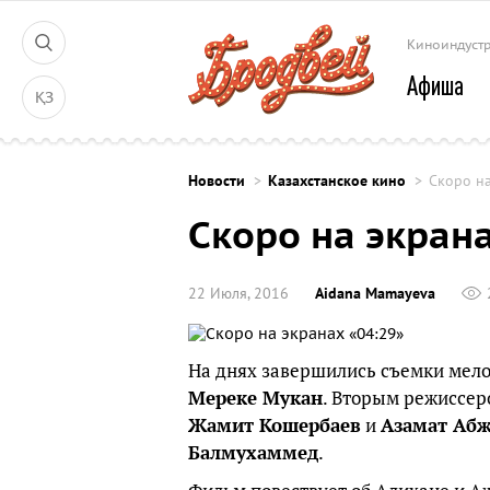
Киноиндуст
Афиша
ҚЗ
Новости
Казахстанское кино
Скоро на
Скоро на экрана
22 Июля, 2016
Aidana Mamayeva
На днях завершились съемки ме
Мереке Мукан
. Вторым режиссер
Жамит Кошербаев
и
Азамат Аб
Балмухаммед
.