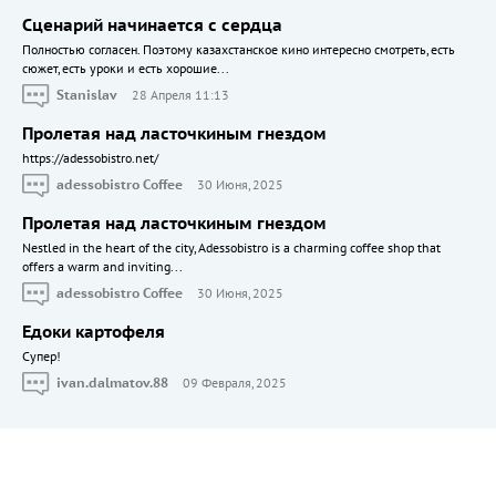
Сценарий начинается с сердца
Полностью согласен. Поэтому казахстанское кино интересно смотреть, есть
сюжет, есть уроки и есть хорошие...
Stanislav
28 Апреля 11:13
Пролетая над ласточкиным гнездом
https://adessobistro.net/
adessobistro Coffee
30 Июня, 2025
Пролетая над ласточкиным гнездом
Nestled in the heart of the city, Adessobistro is a charming coffee shop that
offers a warm and inviting...
adessobistro Coffee
30 Июня, 2025
Едоки картофеля
Cупер!
ivan.dalmatov.88
09 Февраля, 2025