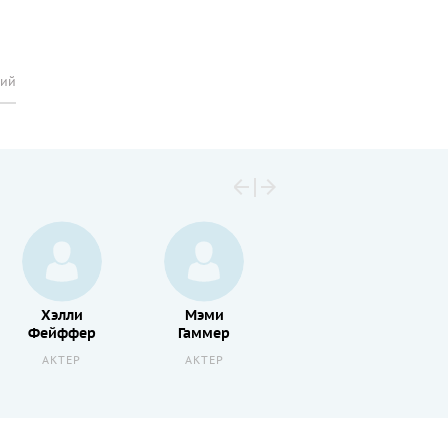
рий
Хэлли
Мэми
Ральф
Фейффер
Гаммер
Маччио
АКТЕР
АКТЕР
АКТЕР