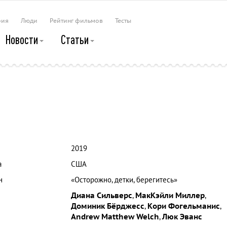
рия
Люди
Рейтинг фильмов
Тесты
Новости
Статьи
2019
а
США
н
«Осторожно, детки, берегитесь»
Диана Сильверс
,
МакКэйли Миллер
,
Доминик Бёрджесс
,
Кори Фогельманис
,
Andrew Matthew Welch
,
Люк Эванс