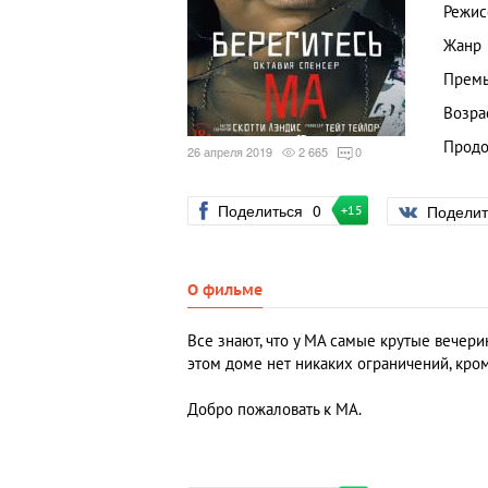
Режис
Жанр
Премь
Возра
Продо
26 апреля 2019
2 665
0
Поделиться
0
Подели
+15
О фильме
Все знают, что у МА самые крутые вечерин
этом доме нет никаких ограничений, кром
Добро пожаловать к МА.