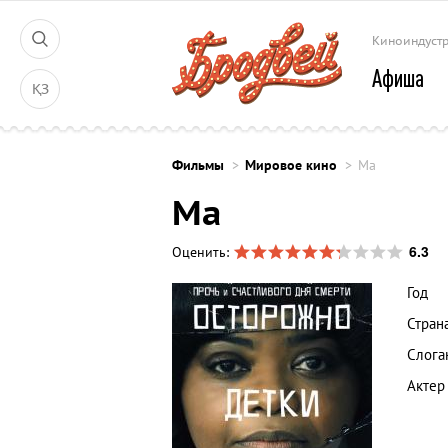
Киноиндуст
Афиша
ҚЗ
Фильмы
Мировое кино
Ма
Ма
6.3
Оценить:
Год
Стран
Слога
Актер