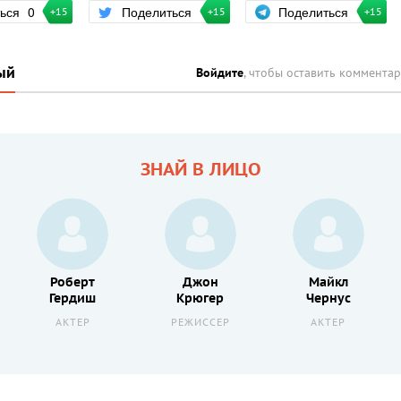
Поделиться
ться
0
Поделиться
+15
+15
+15
ый
Войдите
, чтобы оставить коммента
ЗНАЙ В ЛИЦО
Роберт
Джон
Майкл
Гердиш
Крюгер
Чернус
АКТЕР
РЕЖИССЕР
АКТЕР