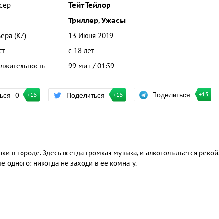
сер
Тейт Тейлор
Триллер
,
Ужасы
ера (KZ)
13 Июня 2019
ст
с 18 лет
лжительность
99 мин / 01:39
Поделиться
ться
0
Поделиться
+15
+15
+15
ки в городе. Здесь всегда громкая музыка, и алкоголь льется рекой.
е одного: никогда не заходи в ее комнату.