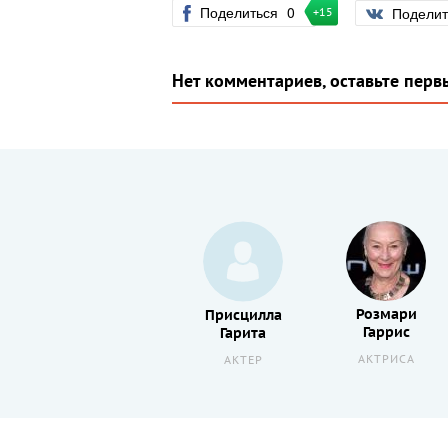
Поделиться
0
Подели
+15
Нет комментариев, оставьте перв
Розмари
Ральф
Присцилла
Гаррис
Маччио
Гарита
АКТРИСА
АКТЕР
АКТЕР