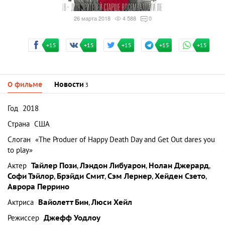
26 марта 2018
4 588
0
+15
+15
+15
+15
+15
О фильме
Новости
3
Год
2018
Страна
США
Слоган
«The Produer of Happy Death Day and Get Out dares you
to play»
Актер
Тайлер Пози
,
Лэндон Либуарон
,
Нолан Джерард
,
Софи Тэйлор
,
Брэйди Смит
,
Сэм Лернер
,
Хейден Сзето
,
Аврора Перрино
Актриса
Вайолетт Бин
,
Люси Хейл
Режиссер
Джефф Уодлоу