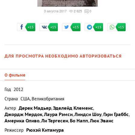
3 августа 2017
2 625
0
+15
+15
+15
+15
+15
ДЛЯ ПРОСМОТРА НЕОБХОДИМО АВТОРИЗОВАТЬСЯ
О фильме
Год
2012
Страна
США, Великобритания
Актер
Дерек Мадьяр
,
Эделейд Клеменс
,
Джордж Мердок
,
Лаура Рэмси
,
Линдси Шоу
,
Гэри Граббс
,
Америка Оливо
,
Ли Тергесен
,
Бо Напп
,
Люк Эванс
Режиссер
Рюхэй Китамура