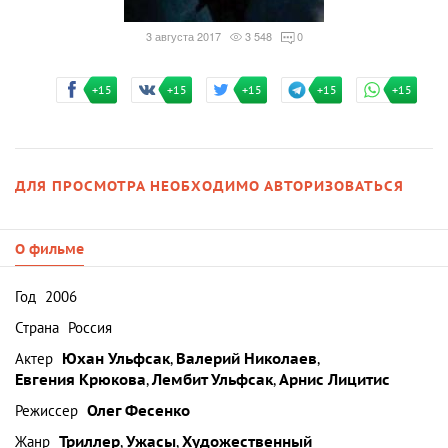
3 августа 2017
3 548
0
+15
+15
+15
+15
+15
ДЛЯ ПРОСМОТРА НЕОБХОДИМО АВТОРИЗОВАТЬСЯ
О фильме
Год
2006
Страна
Россия
Актер
Юхан Ульфсак
,
Валерий Николаев
,
Евгения Крюкова
,
Лембит Ульфсак
,
Арнис Лицитис
Режиссер
Олег Фесенко
Жанр
Триллер
,
Ужасы
,
Художественный