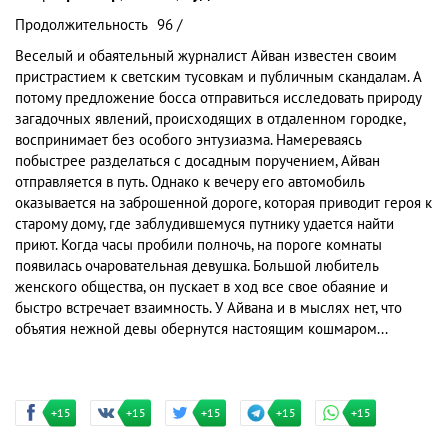
Продолжительность
96 /
Веселый и обаятельный журналист Айван известен своим
пристрастием к светским тусовкам и публичным скандалам. А
потому предложение босса отправиться исследовать природу
загадочных явлений, происходящих в отдаленном городке,
воспринимает без особого энтузиазма. Намереваясь
побыстрее разделаться с досадным поручением, Айван
отправляется в путь. Однако к вечеру его автомобиль
оказывается на заброшенной дороге, которая приводит героя к
старому дому, где заблудившемуся путнику удается найти
приют. Когда часы пробили полночь, на пороге комнаты
появилась очаровательная девушка. Большой любитель
женского общества, он пускает в ход все свое обаяние и
быстро встречает взаимность. У Айвана и в мыслях нет, что
объятия нежной девы обернутся настоящим кошмаром...
+15
+15
+15
+15
+15