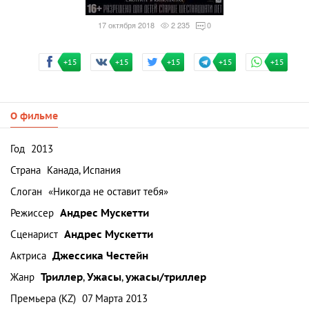
17 октября 2018
2 235
0
+15
+15
+15
+15
+15
О фильме
Год
2013
Страна
Канада, Испания
Слоган
«Никогда не оставит тебя»
Режиссер
Андрес Мускетти
Сценарист
Андрес Мускетти
Актриса
Джессика Честейн
Жанр
Триллер
,
Ужасы
,
ужасы/триллер
Премьера (KZ)
07 Марта 2013