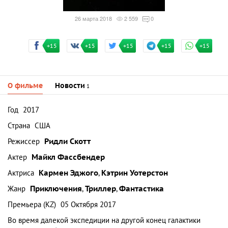
26 марта 2018
2 559
0
+15
+15
+15
+15
+15
О фильме
Новости
1
Год
2017
Страна
США
Режиссер
Ридли Скотт
Актер
Майкл Фассбендер
Актриса
Кармен Эджого
,
Кэтрин Уотерстон
Жанр
Приключения
,
Триллер
,
Фантастика
Премьера (KZ)
05 Октября 2017
Во время далекой экспедиции на другой конец галактики