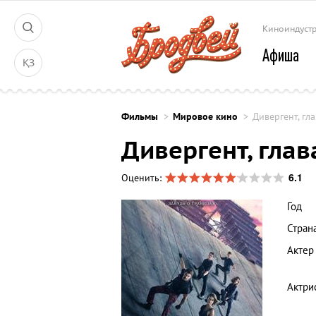
Киноиндуст
Афиша
ҚЗ
Фильмы
Мировое кино
Дивергент, гла
Дивергент, глав
6.1
Оценить:
Год
Стран
Актер
Актри