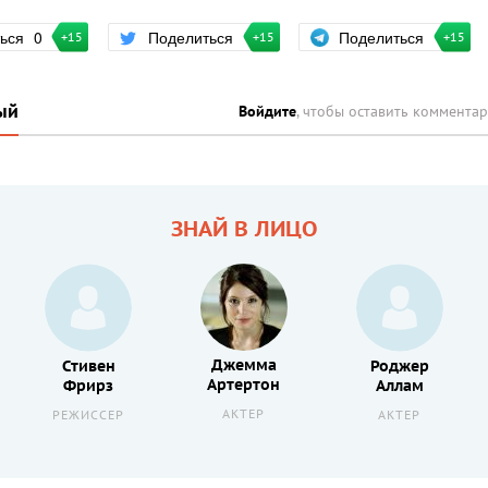
Поделиться
ться
0
Поделиться
+15
+15
+15
ый
Войдите
, чтобы оставить коммента
ЗНАЙ В ЛИЦО
Джемма
Стивен
Роджер
Артертон
Фрирз
Аллам
АКТЕР
РЕЖИССЕР
АКТЕР