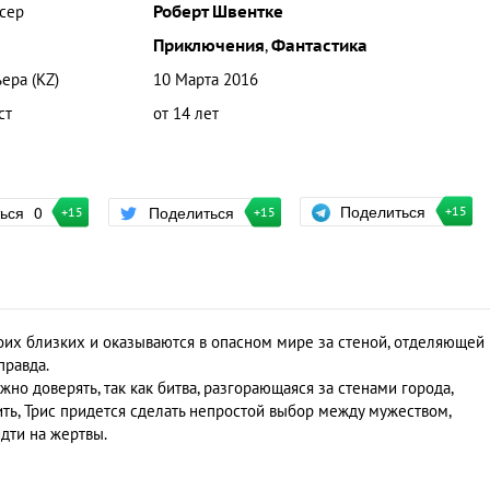
сер
Роберт Швентке
Приключения
,
Фантастика
ера (KZ)
10 Марта 2016
ст
от 14 лет
Поделиться
ться
0
Поделиться
+15
+15
+15
оих близких и оказываются в опасном мире за стеной, отделяющей
правда.
но доверять, так как битва, разгорающаяся за стенами города,
ить, Трис придется сделать непростой выбор между мужеством,
дти на жертвы.