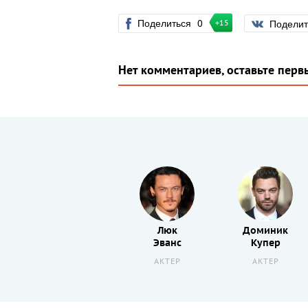
Поделиться
0
Подели
+15
Нет комментариев, оставьте перв
Джессика
Люк
Доминик
Барден
Эванс
Купер
АКТРИСА
АКТЕР
АКТЕР