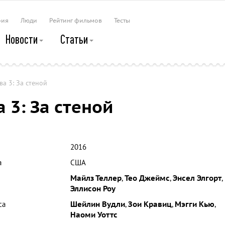
рия
Люди
Рейтинг фильмов
Тесты
Новости
Статьи
ва 3: За стеной
а 3: За стеной
2016
а
США
Майлз Теллер
,
Тео Джеймс
,
Энсел Элгорт
,
Эллисон Роу
са
Шейлин Вудли
,
Зои Кравиц
,
Мэгги Кью
,
Наоми Уоттс