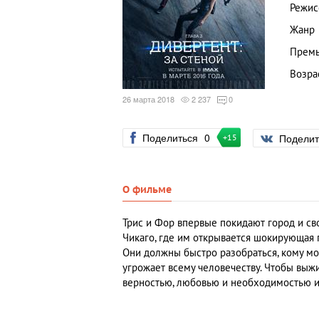
Режис
Жанр
Премь
Возра
26 марта 2018
2 237
0
Поделиться
0
Подели
+15
О фильме
Трис и Фор впервые покидают город и св
Чикаго, где им открывается шокирующая 
Они должны быстро разобраться, кому мож
угрожает всему человечеству. Чтобы выж
верностью, любовью и необходимостью и