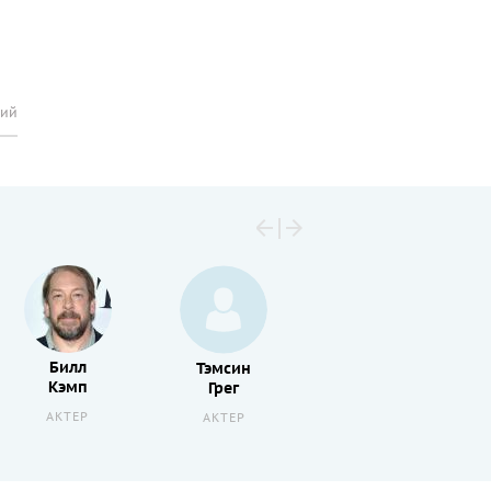
рий
Билл
Джессика
Тэмсин
Кэмп
Барден
Грег
АКТЕР
АКТРИСА
АКТЕР