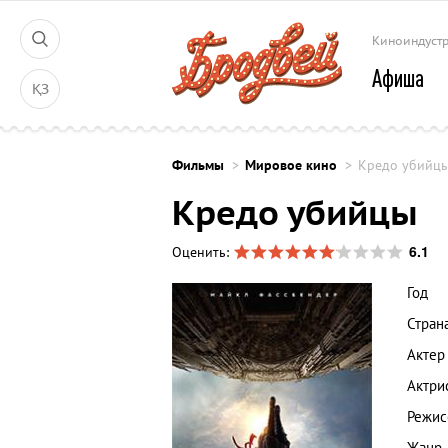
Киноиндуст
Афиша
ҚЗ
Фильмы
Мировое кино
Кредо убийц
Кредо убийцы
6.1
Оценить:
Год
Стран
Актер
Актри
Режис