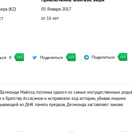
Приключения
,
Фэнтези
,
экшн
ера (KZ)
05 Января 2017
ст
от 16 лет
Поделиться
ться
0
Поделиться
+15
+15
+15
 Дезмонда Майлза, потомка одного из самых могущественных родов
к братству Ассасинов и исправляли ход истории, убивая лишних
ывающей из ДНК память предков, Дезмонда заставляют заново