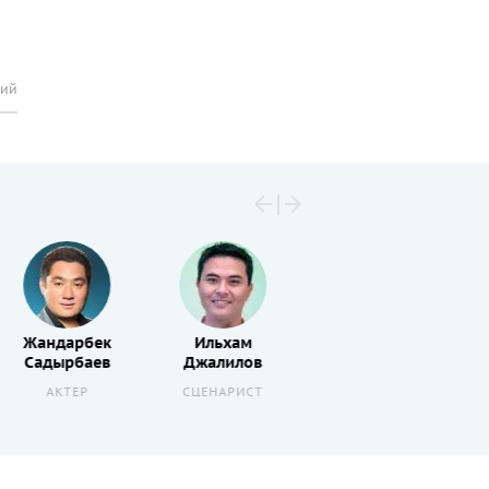
рий
Жандарбек
Ильхам
Садырбаев
Джалилов
АКТЕР
СЦЕНАРИСТ