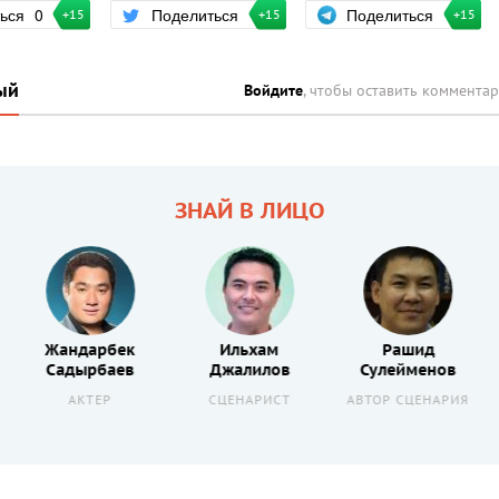
Поделиться
ться
0
Поделиться
+15
+15
+15
ый
Войдите
, чтобы оставить коммента
ЗНАЙ В ЛИЦО
Жандарбек
Ильхам
Рашид
Садырбаев
Джалилов
Сулейменов
АКТЕР
СЦЕНАРИСТ
АВТОР СЦЕНАРИЯ