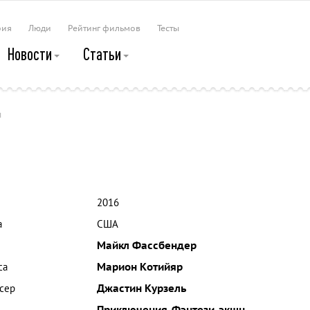
рия
Люди
Рейтинг фильмов
Тесты
Новости
Статьи
ы
2016
а
США
Майкл Фассбендер
са
Марион Котийяр
сер
Джастин Курзель