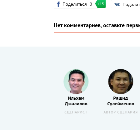
Поделиться
0
Подели
+15
Нет комментариев, оставьте перв
Жандарбек
Ильхам
Рашид
в
Садырбаев
Джалилов
Сулейменов
ИЯ
АКТЕР
СЦЕНАРИСТ
АВТОР СЦЕНАРИЯ