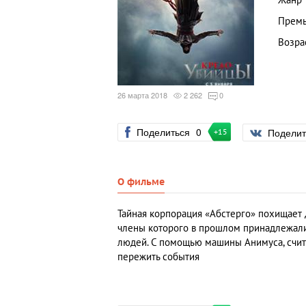
Жанр
Премь
Возра
26 марта 2018
2 262
0
Поделиться
0
Подели
+15
О фильме
Тайная корпорация «Абстерго» похищает
члены которого в прошлом принадлежали 
людей. С помощью машины Анимуса, счит
пережить события