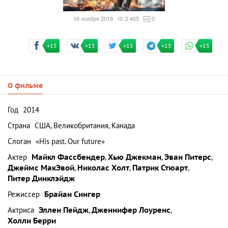
16 ноября 2018
2 405
0
+15
+15
+15
+15
+15
О фильме
Год
2014
Страна
США, Великобритания, Канада
Слоган
«His past. Our future»
Актер
Майкл Фассбендер
,
Хью Джекман
,
Эван Питерс
,
Джеймс МакЭвой
,
Николас Холт
,
Патрик Стюарт
,
Питер Динклэйдж
Режиссер
Брайан Сингер
Актриса
Эллен Пейдж
,
Дженнифер Лоуренс
,
Холли Берри