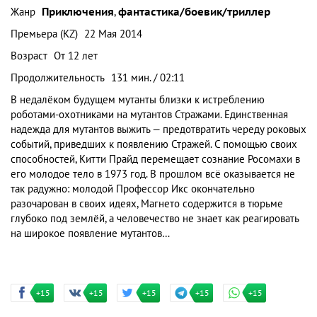
Жанр
Приключения
,
фантастика/боевик/триллер
Премьера (KZ)
22 Мая 2014
Возраст
От 12 лет
Продолжительность
131 мин. / 02:11
В недалёком будущем мутанты близки к истреблению
роботами-охотниками на мутантов Стражами. Единственная
надежда для мутантов выжить — предотвратить череду роковых
событий, приведших к появлению Стражей. С помощью своих
способностей, Китти Прайд перемещает сознание Росомахи в
его молодое тело в 1973 год. В прошлом всё оказывается не
так радужно: молодой Профессор Икс окончательно
разочарован в своих идеях, Магнето содержится в тюрьме
глубоко под землёй, а человечество не знает как реагировать
на широкое появление мутантов…
+15
+15
+15
+15
+15