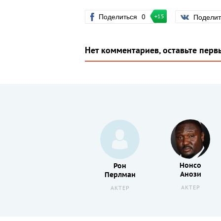
Поделиться
0
Подели
+15
Нет комментариев, оставьте перв
Саид
Нонсо
Рон
Тагмауи
Анози
Перлман
АКТЕР
АКТЕР
АКТЕР