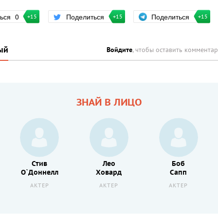
Поделиться
ться
0
Поделиться
+15
+15
+15
ый
Войдите
, чтобы оставить коммента
ЗНАЙ В ЛИЦО
Стив
Лео
Боб
О`Доннелл
Ховард
Сапп
АКТЕР
АКТЕР
АКТЕР