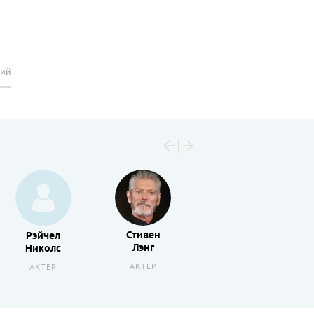
рий
Стивен
Саид
Рэйчел
Лэнг
Тагмауи
Николс
АКТЕР
АКТЕР
АКТЕР