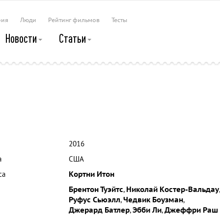
рия
Люди
Рейтинг фильмов
Тесты
Новости
Статьи
2016
а
США
са
Кортни Итон
Брентон Туэйтс
,
Николай Костер-Вальдау
,
Руфус Сьюэлл
,
Чедвик Боузман
,
Джерард Батлер
,
Эбби Ли
,
Джеффри Раш