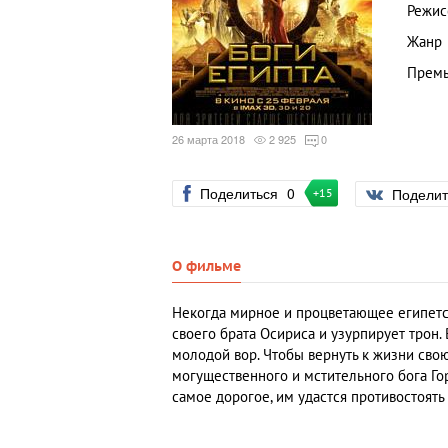
Режис
Жанр
Премь
26 марта 2018
2 925
0
Поделиться
0
Подели
+15
О фильме
Некогда мирное и процветающее египетск
своего брата Осириса и узурпирует трон
молодой вор. Чтобы вернуть к жизни св
могущественного и мстительного бога Го
самое дорогое, им удастся противостоять