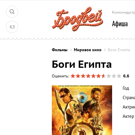
Киноиндуст
Афиша
ҚЗ
Фильмы
Мировое кино
Боги Египта
Боги Египта
6.6
Оценить:
Год
Стран
Актри
Актер