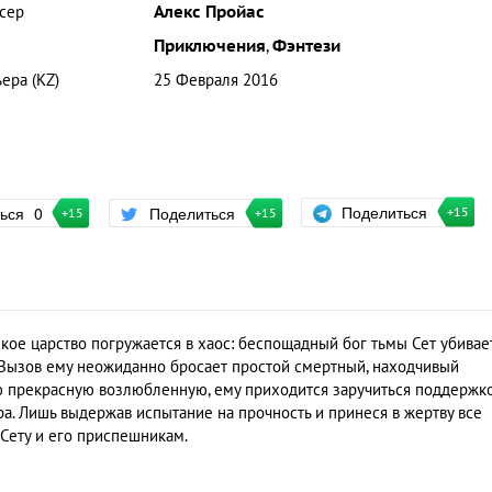
сер
Алекс Пройас
Приключения
,
Фэнтези
ера (KZ)
25 Февраля 2016
Поделиться
ться
0
Поделиться
+15
+15
+15
ое царство погружается в хаос: беспощадный бог тьмы Сет убивае
. Вызов ему неожиданно бросает простой смертный, находчивый
ою прекрасную возлюбленную, ему приходится заручиться поддержк
ра. Лишь выдержав испытание на прочность и принеся в жертву все
 Сету и его приспешникам.