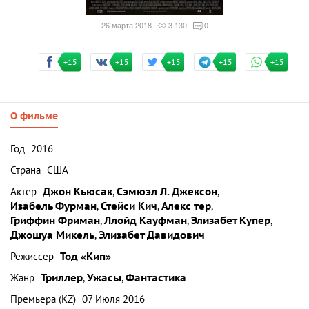
26 марта 2018
3 130
0
+15
+15
+15
+15
+15
О фильме
Год
2016
Страна
США
Актер
Джон Кьюсак
,
Сэмюэл Л. Джексон
,
Изабель Фурман
,
Стейси Кич
,
Алекс тер
,
Гриффин Фриман
,
Ллойд Кауфман
,
Элизабет Купер
,
Джошуа Микель
,
Элизабет Давидович
Режиссер
Тод «Кип»
Жанр
Триллер
,
Ужасы
,
Фантастика
Премьера (KZ)
07 Июля 2016