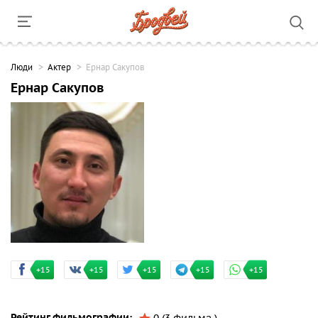
Люди
Актер
Ернар Сакупов
Ернар Сакупов
+15
+15
+15
+15
+15
Рейтинг фильмографии: