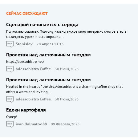
СЕЙЧАС ОБСУЖДАЮТ
Сценарий начинается с сердца
Полностью согласен. Поэтому казахстанское кино интересно смотреть, есть
сюжет, есть уроки и есть хорошие...
Stanislav
28 Апреля 11:13
Пролетая над ласточкиным гнездом
https://adessobistro.net/
adessobistro Coffee
30 Июня, 2025
Пролетая над ласточкиным гнездом
Nestled in the heart of the city, Adessobistro is a charming coffee shop that
offers a warm and inviting...
adessobistro Coffee
30 Июня, 2025
Едоки картофеля
Cупер!
ivan.dalmatov.88
09 Февраля, 2025