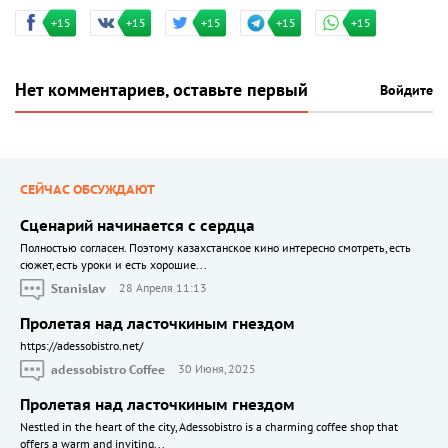
+15
+15
+15
+15
+15
Нет комментариев, оставьте первый
Войдите
СЕЙЧАС ОБСУЖДАЮТ
Сценарий начинается с сердца
Полностью согласен. Поэтому казахстанское кино интересно смотреть, есть
сюжет, есть уроки и есть хорошие...
Stanislav
28 Апреля 11:13
Пролетая над ласточкиным гнездом
https://adessobistro.net/
adessobistro Coffee
30 Июня, 2025
Пролетая над ласточкиным гнездом
Nestled in the heart of the city, Adessobistro is a charming coffee shop that
offers a warm and inviting...