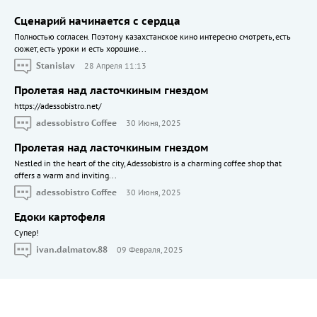
Сценарий начинается с сердца
Полностью согласен. Поэтому казахстанское кино интересно смотреть, есть
сюжет, есть уроки и есть хорошие...
Stanislav
28 Апреля 11:13
Пролетая над ласточкиным гнездом
https://adessobistro.net/
adessobistro Coffee
30 Июня, 2025
Пролетая над ласточкиным гнездом
Nestled in the heart of the city, Adessobistro is a charming coffee shop that
offers a warm and inviting...
adessobistro Coffee
30 Июня, 2025
Едоки картофеля
Cупер!
ivan.dalmatov.88
09 Февраля, 2025