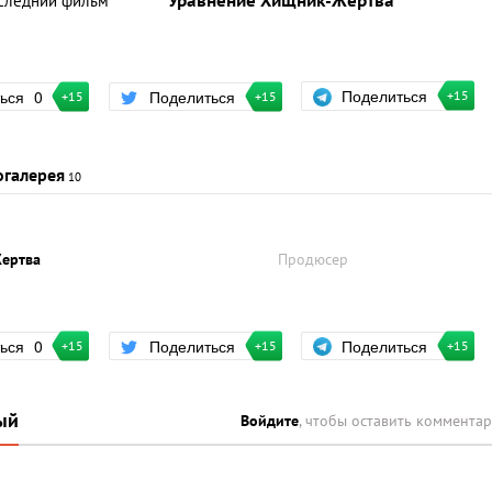
следний фильм
Уравнение Хищник-Жертва
Поделиться
ться
0
Поделиться
+15
+15
+15
огалерея
10
ертва
Продюсер
Поделиться
ться
0
Поделиться
+15
+15
+15
ый
Войдите
, чтобы оставить коммента