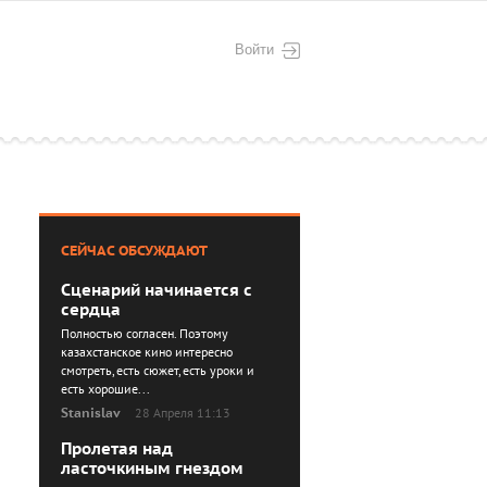
Войти
СЕЙЧАС ОБСУЖДАЮТ
Сценарий начинается с
сердца
Полностью согласен. Поэтому
казахстанское кино интересно
смотреть, есть сюжет, есть уроки и
есть хорошие...
Stanislav
28 Апреля 11:13
Пролетая над
ласточкиным гнездом