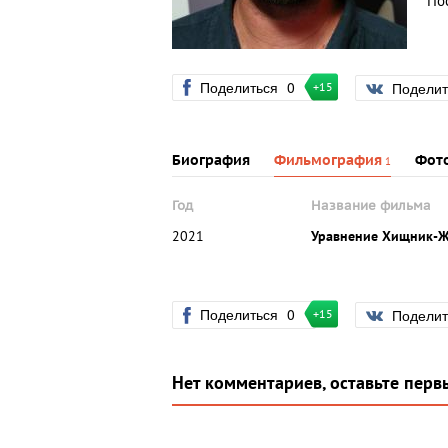
По
Поделиться
0
Подели
+15
Биография
Фильмография
Фот
1
Год
Название фильма
2021
Уравнение Хищник-Ж
Поделиться
0
Подели
+15
Нет комментариев, оставьте перв