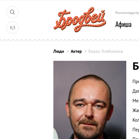
Киноиндуст
Афиша
ҚЗ
Люди
Актер
Борис Хлебников
Б
Пр
Да
Ме
Жа
Ко
Пе