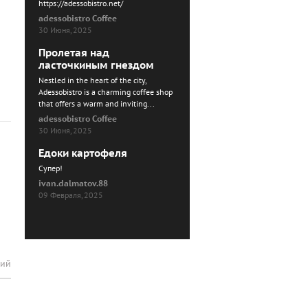
https://adessobistro.net/
adessobistro Coffee
30 Июня, 2025
Пролетая над
ласточкиным гнездом
Nestled in the heart of the city,
Adessobistro is a charming coffee shop
that offers a warm and inviting...
adessobistro Coffee
30 Июня, 2025
Едоки картофеля
Cупер!
ivan.dalmatov.88
09 Февраля, 2025
рий