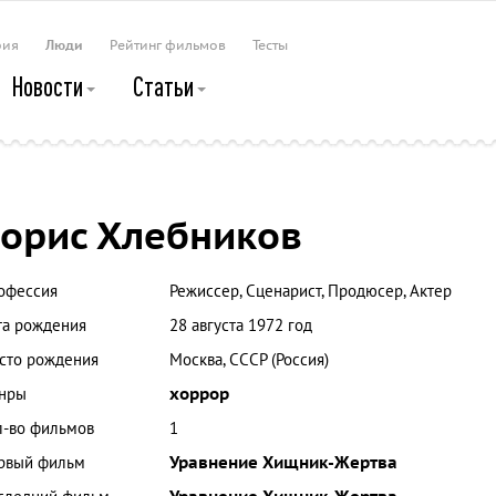
рия
Люди
Рейтинг фильмов
Тесты
Новости
Статьи
орис Хлебников
офессия
Режиссер, Сценарист, Продюсер, Актер
та рождения
28 августа 1972 год
сто рождения
Москва, СССР (Россия)
нры
хоррор
л-во фильмов
1
рвый фильм
Уравнение Хищник-Жертва