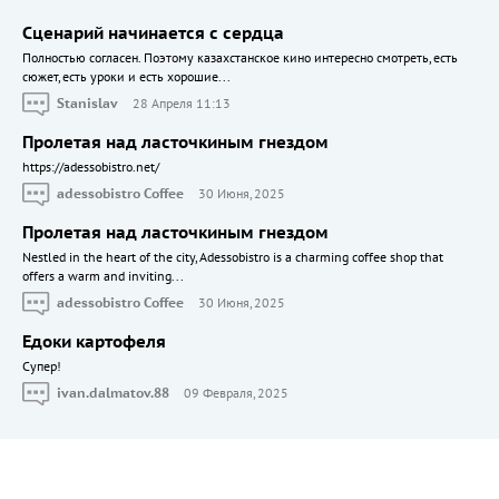
Сценарий начинается с сердца
Полностью согласен. Поэтому казахстанское кино интересно смотреть, есть
сюжет, есть уроки и есть хорошие...
Stanislav
28 Апреля 11:13
Пролетая над ласточкиным гнездом
https://adessobistro.net/
adessobistro Coffee
30 Июня, 2025
Пролетая над ласточкиным гнездом
Nestled in the heart of the city, Adessobistro is a charming coffee shop that
offers a warm and inviting...
adessobistro Coffee
30 Июня, 2025
Едоки картофеля
Cупер!
ivan.dalmatov.88
09 Февраля, 2025