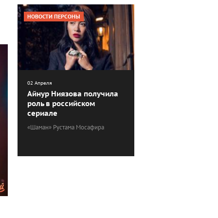
НОВОСТИ ПЕРСОНЫ
02 Апреля
Айнур Ниязова получила
роль в российском
сериале
«Шаман» Рустама Мосафира