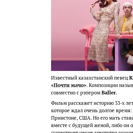
Известный казахстанский певец
К
«Почти мачо»
. Композиции назы
совместно с рэпером
Baller
.
Фильм расскажет историю 33-х ле
которое ждал очень долгое время:
Принстоне, США. Но его мать став
вместе с будущей женой, либо он о
существует некое агентство знако