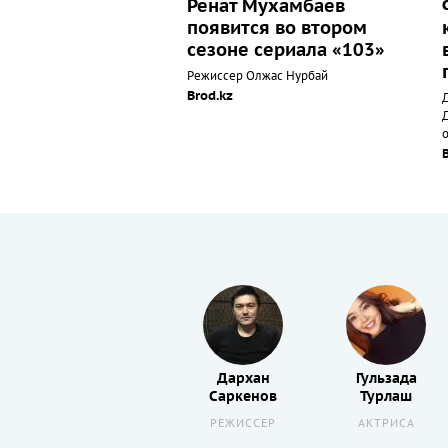
Ренат Мухамбаев
появится во втором
сезоне сериала «103»
Режиссер Олжас Нурбай
Brod.kz
Ильяс
Дархан
Гульзада
Ахмет
Саркенов
Турлаш
ПРОДЮСЕР
РЕЖИССЕР
АКТРИСА