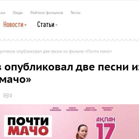
рия
Люди
Рейтинг фильмов
Тесты
Новости
Статьи
унтеков опубликовал две песни из фильма «Почти мачо»
в опубликовал две песни и
 мачо»
0