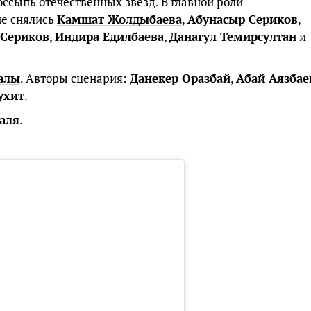
ссыпь отечественных звезд. В главной роли -
ме снялись
Камшат Жолдыбаева
,
Абунасыр Сериков
,
 Сериков
,
Индира Едилбаева
,
Данагул Темирсултан
и
алы
. Авторы сценария:
Данекер Оразбай
,
Абай Аязбае
ухит
.
аля
.