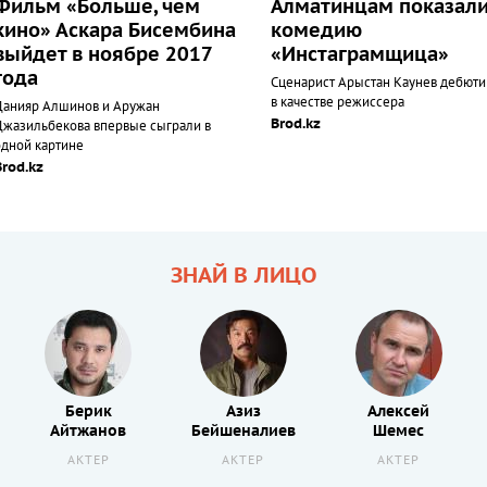
Фильм «Больше, чем
Алматинцам показал
кино» Аскара Бисембина
комедию
выйдет в ноябре 2017
«Инстаграмщица»
года
Сценарист Арыстан Каунев дебюти
в качестве режиссера
Данияр Алшинов и Аружан
Brod.kz
Джазильбекова впервые сыграли в
одной картине
Brod.kz
ЗНАЙ В ЛИЦО
Берик
Азиз
Алексей
Айтжанов
Бейшеналиев
Шемес
АКТЕР
АКТЕР
АКТЕР