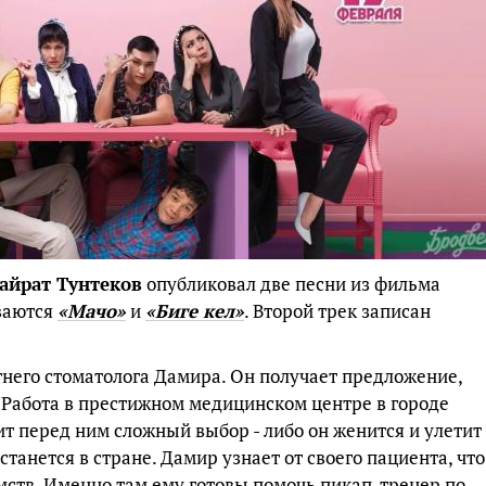
айрат Тунтеков
опубликовал две песни из фильма
ваются
«Мачо»
и
«Биге кел»
. Второй трек записан
тнего стоматолога Дамира. Он получает предложение,
 Работа в престижном медицинском центре в городе
ит перед ним сложный выбор - либо он женится и улетит
станется в стране. Дамир узнает от своего пациента, что
мств. Именно там ему готовы помочь пикап-тренер по