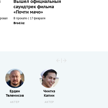
и
Вышел официальный
саундтрек фильма
«Почти мачо»
ровал
В прокате с 17 февраля
Brod.kz
Ерден
Чингиз
Ильяс
Телемисов
Капин
Ахмет
АКТЕР
АКТЕР
ПРОДЮСЕР