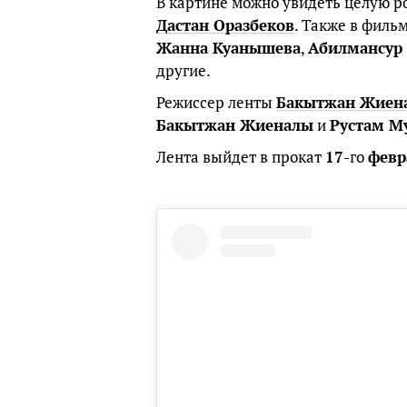
В картине можно увидеть целую ро
Дастан Оразбеков
. Также в филь
Жанна Куанышева
,
Абилмансур
другие.
Режиссер ленты
Бакытжан Жиен
Бакытжан Жиеналы
и
Рустам М
Лента выйдет в прокат
17
-го
февр