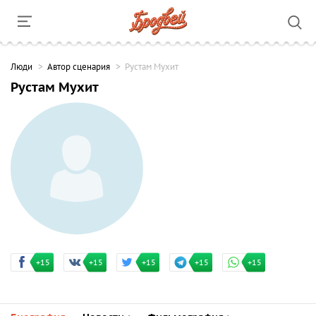
Люди
Автор сценария
Рустам Мухит
Рустам Мухит
+15
+15
+15
+15
+15