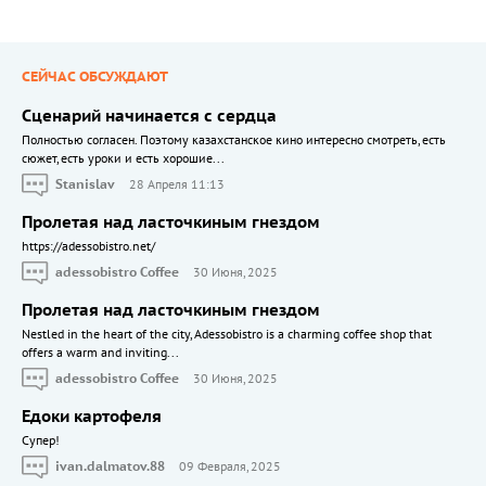
СЕЙЧАС ОБСУЖДАЮТ
Сценарий начинается с сердца
Полностью согласен. Поэтому казахстанское кино интересно смотреть, есть
сюжет, есть уроки и есть хорошие...
Stanislav
28 Апреля 11:13
Пролетая над ласточкиным гнездом
https://adessobistro.net/
adessobistro Coffee
30 Июня, 2025
Пролетая над ласточкиным гнездом
Nestled in the heart of the city, Adessobistro is a charming coffee shop that
offers a warm and inviting...
adessobistro Coffee
30 Июня, 2025
Едоки картофеля
Cупер!
ivan.dalmatov.88
09 Февраля, 2025