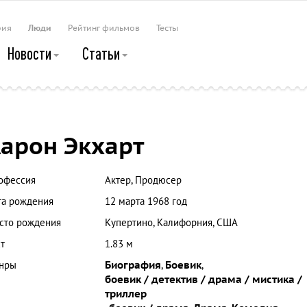
рия
Люди
Рейтинг фильмов
Тесты
Новости
Статьи
арон Экхарт
офессия
Актер, Продюсер
та рождения
12 марта 1968 год
сто рождения
Купертино, Калифорния, США
т
1.83 м
нры
Биография
,
Боевик
,
боевик / детектив / драма / мистика /
триллер