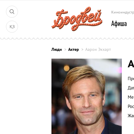
Киноиндуст
Афиша
ҚЗ
Люди
Актер
Аарон Экхарт
А
Пр
Да
Ме
Рос
Жа