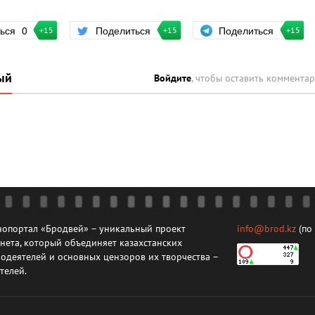
Поделиться
ться
0
Поделиться
+15
+15
+15
ый
Войдите
, чтобы оставить коммента
опортал «Бродвей» – уникальный проект
info@brod.kz
(по
нета, который объединяет казахстанских
одеятелей и основных цензоров их творчества –
телей.