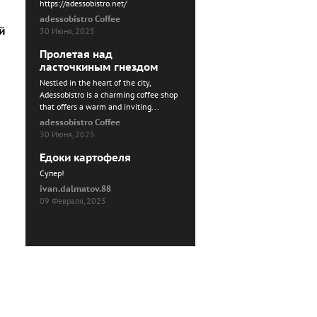
https://adessobistro.net/
adessobistro Coffee
й
30 Июня, 2025
Пролетая над
ласточкиным гнездом
Nestled in the heart of the city,
Adessobistro is a charming coffee shop
that offers a warm and inviting...
adessobistro Coffee
30 Июня, 2025
Едоки картофеля
Cупер!
ivan.dalmatov.88
09 Февраля, 2025