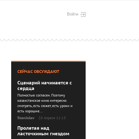
Войти
СЕЙЧАС ОБСУЖДАЮТ
Сценарий начинается с
сердца
Полностью согласен. Поэтому
казахстанское кино интересно
смотреть, есть сюжет, есть уроки и
есть хорошие...
Stanislav
28 Апреля 11:13
Пролетая над
ласточкиным гнездом