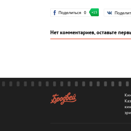
Поделиться
0
Подели
+15
Нет комментариев, оставьте перв
Кин
Каз
кин
зри