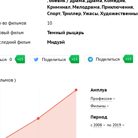
,
боевик / драма
,
Драма
,
Комедия
,
Криминал
,
Мелодрама
,
Приключения
,
Спорт
,
Триллер
,
Ужасы
,
Художественны
л-во фильмов
10
рвый фильм
Темный рыцарь
следний фильм
Мидуэй
Поделиться
ться
0
Поделиться
+15
+15
+15
ильмов )
Амплуа
Профессия
Фильмы
Период
с
по
2008
2019