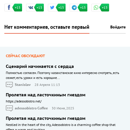
+15
+15
+15
+15
+15
Нет комментариев, оставьте первый
Войдите
СЕЙЧАС ОБСУЖДАЮТ
Сценарий начинается с сердца
Полностью согласен. Поэтому казахстанское кино интересно смотреть, есть
сюжет, есть уроки и есть хорошие...
Stanislav
28 Апреля 11:13
Пролетая над ласточкиным гнездом
https://adessobistro.net/
adessobistro Coffee
30 Июня, 2025
Пролетая над ласточкиным гнездом
Nestled in the heart of the city, Adessobistro is a charming coffee shop that
offers a warm and inviting...