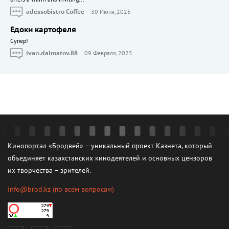
adessobistro Coffee
30 Июня, 2025
Едоки картофеля
Cупер!
ivan.dalmatov.88
09 Февраля, 2025
Кинопортал «Бродвей» – уникальный проект Казнета, который
объединяет казахстанских кинодеятелей и основных цензоров
их творчества – зрителей.
info@brod.kz
(по всем вопросам)