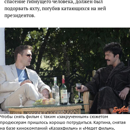
спасение гибнущего человека, должен был
подорвать яхту, погубив катающихся на ней
президентов.
Чтобы снять фильм с таким «закрученным» сюжетом
продюсерам пришлось хорошо потрудиться. Картина, снятая
на базе кинокомпаний «Казахфильм» и «Медет фильм»,