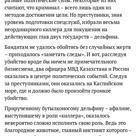
разные политические силы. Некоторые из них
считают, что криминал – всего лишь один из
методов достижения цели. Но преступники, зная
уровень подготовки спецслужб, избрали весьма
неординарного киллера для покушения на
действующих глав двух государств – дельфина.
Бандитам не удалось обойтись без случайных жертв
– приходилось «заметать следы». И вот, расследуя
убийство вроде бы ничем не примечательного
бизнесмена, два офицера МВД Казахстана и России
оказались в центре политических событий. Следуя
за преступниками, они оказались на Каспийском
море, где и должно было произойти громкое
убийство.
Прирученному бутылконосому дельфину – афалине,
выступившему в роли «киллера», оказалось
невероятно сложно исполнить свою роль. Ведь это
благородное животное, главный инстинкт которого –