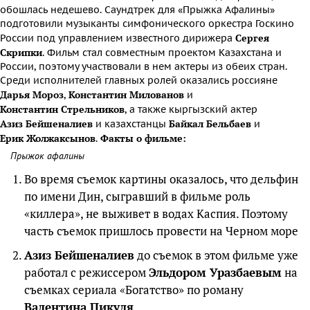
обошлась недешево. Саундтрек для «Прыжка Афалины»
подготовили музыканты симфонического оркестра Госкино
Сергея
России под управлением известного дирижера
Скрипки
. Фильм стал совместным проектом Казахстана и
России, поэтому участвовали в нем актеры из обеих стран.
Среди исполнителей главных ролей оказались россияне
Дарья Мороз
Константин Милованов
,
и
Константин Стрельников
, а также кыргызский актер
Азиз Бейшеналиев
Байкал Бельбаев
и казахстанцы
и
Ерик Жолжаксынов
Факты о фильме:
.
Прыжок афалины
Во время съемок картины оказалось, что дельфин
по имени Дин, сыгравший в фильме роль
«киллера», не выживет в водах Каспия. Поэтому
часть съемок пришлось провести на Черном море
Азиз Бейшеналиев
до съемок в этом фильме уже
работал с режиссером
Эльдором Уразбаевым
на
съемках сериала «Богатство» по роману
Валентина Пикуля