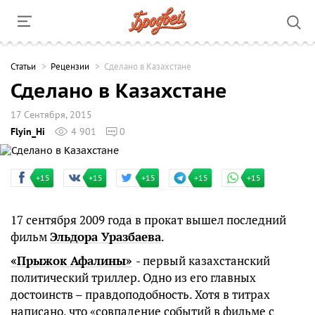
Cтатьи
Рецензии
Сделано в Казахстане
Сделано в Казахстане
17 Сентября, 2015
Flyin_Hi
4 901
0
+15
+15
+15
+15
+15
17 cентября 2009 года в прокат вышел последний
фильм
Эльдора Уразбаева
.
«Прыжок Афалины»
- первый казахстанский
политический триллер. Одно из его главных
достоинств – правдоподобность. Хотя в титрах
написано, что «совпадение событий в фильме с