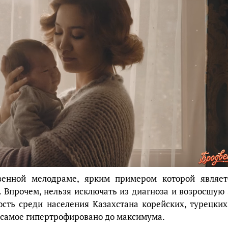
твенной мелодраме, ярким примером которой являет
. Впрочем, нельзя исключать из диагноза и возросшую 
ость среди населения Казахстана корейских, турецких
е самое гипертрофировано до максимума.