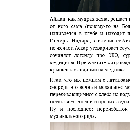
Айжан, как мудрая жена, решает 
от него сама (почему-то на Бо
напивается в клубе и находит 
Индиры. Индира, в отличие от Ай
не желает. Аскар уговаривает слу
сочиняет легенду про ЭКО, су
медицины. В результате хитровыд
крышей в ожидании наследника.
Итак, что мы помним о латиноам
очередь это вечный мезальянс м
перебивающимися с хлеба на вод
поток слез, соплей и прочих жидк
Ну и последнее: переизбыток
музыкального ряда.