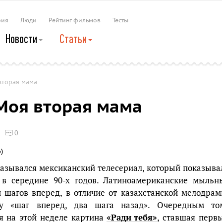
рия
Люди
Рейтинг фильмов
Тесты
Новости
Статьи
 вторая мама
 Моя вторая мама
0
назывался мексиканский телесериал, который показыва
 в середине 90-х годов. Латиноамериканские мыльн
и шагов вперед, в отличие от казахстанской мелодрам
пу «шаг вперед, два шага назад». Очередным то
я на этой неделе картина
«Ради тебя»
, ставшая перв