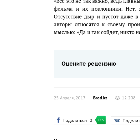
«Все это не так важно, ведь главн
фильма и их поклонники. Нет, 
Отсутствие дыр и пустот даже в
авторы относятся к своему про
мыслью: «Да и так сойдет, никто н
Оцените рецензию
25 Апреля, 2017
Brod.kz
12 208
Поделиться
0
Подели
+15