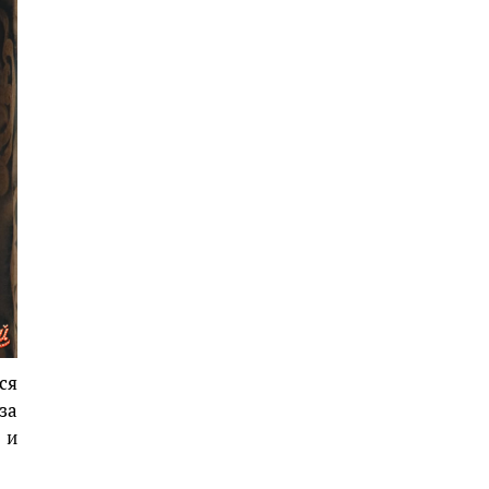
ся
за
 и