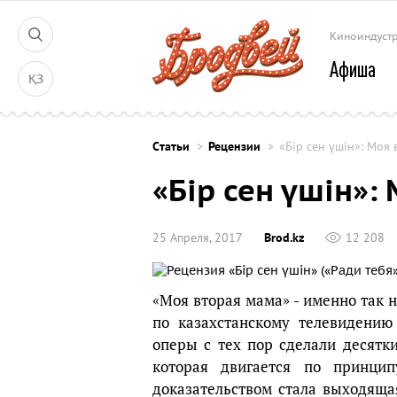
Киноиндуст
Афиша
ҚЗ
Cтатьи
Рецензии
«Бiр сен үшін»: Моя
«Бiр сен үшін»:
25 Апреля, 2017
Brod.kz
12 208
«Моя вторая мама» - именно так 
по казахстанскому телевидению
оперы с тех пор сделали десятк
которая двигается по принци
доказательством стала выходяща