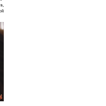
в,
ой