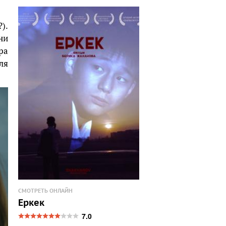
).
ни
ра
ля
СМОТРЕТЬ ОНЛАЙН
Еркек
7.0