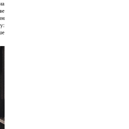
на
ве
ом
у:
ше