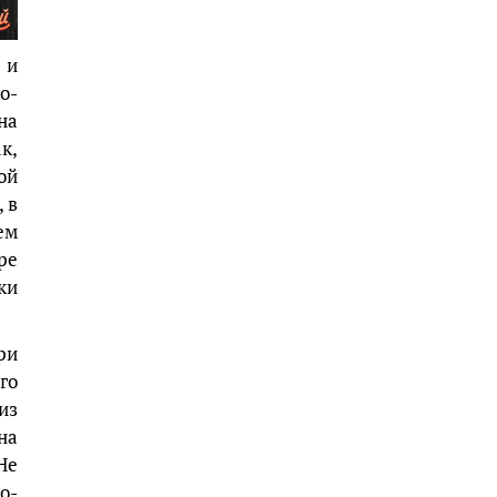
 и
о-
на
к,
ой
 в
ем
ре
ки
ри
го
из
на
Не
о-