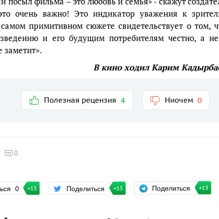
ый посыл фильма – это любовь и семья» - скажут создате
это очень важно! Это индикатор уважения к зрител
 самом примитивном сюжете свидетельствует о том, ч
изведению и его будущим потребителям честно, а не
е заметит».
В кино ходил Карим Кадырба
Полезная рецензия
Ниочем
4
0
0
Поделиться
ться
0
Поделиться
+15
+15
+15