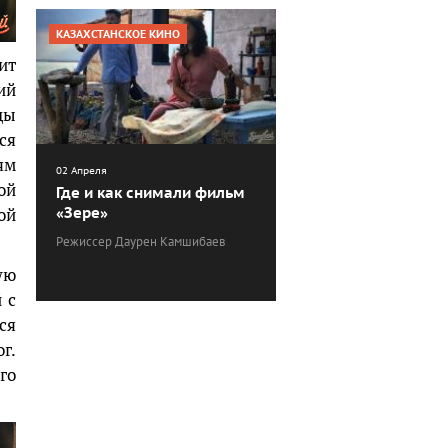
КАЗАХСТАНСКОЕ КИНО
ит
ий
цы
ся
ям
02 Апреля
ой
Где и как снимали фильм
ой
«Зере»
Режиссер Даурен Камшибаев
ую
 с
ся
г.
го