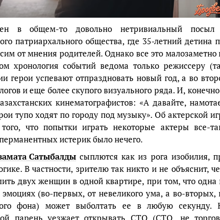
н в общем-то довольно нетривиальный посыл
го патриархального общества, где 35-летний детина п
сим от мнения родителей. Однако все это малозаметно 
ом хронология событий ведома только режиссеру (та
и герои успевают отпраздновать новый год, а во втор
логов и еще более скупого визуального ряда. И, конечно,
захстанских кинематографистов: «А давайте, намота
ерои тупо ходят по городу под музыку». Об актерской иг
 того, что попытки играть некоторые актеры все-та
 перманентных истерик было нечего.
замата Сатыбалды
сыплются как из рога изобилия, п
гике. В частности, зрителю так никто и не объяснит, че
ить двух женщин в одной квартире, при том, что одна 
эмоциях (во-первых, от невеликого ума, а во-вторых, 
ного фона) может выболтать ее в любую секунду. 
дой парень уезжает открывать СТО (СТО, не торгов