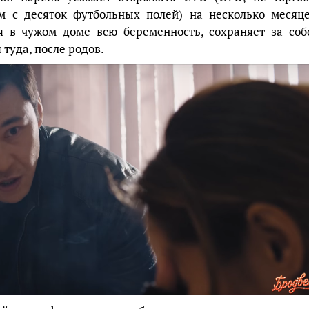
м с десяток футбольных полей) на несколько месяце
я в чужом доме всю беременность, сохраняет за соб
туда, после родов.