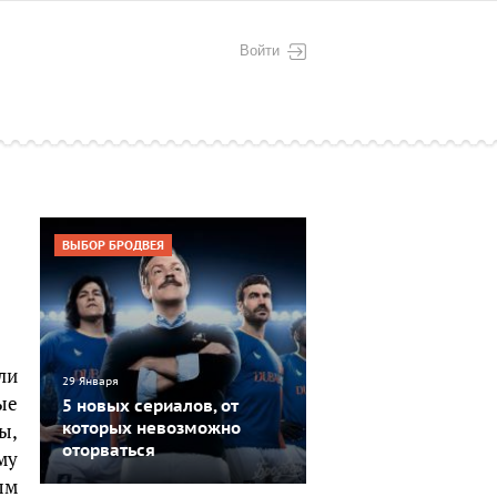
Войти
ВЫБОР БРОДВЕЯ
ли
29 Января
ые
5 новых сериалов, от
ы,
которых невозможно
оторваться
му
ым