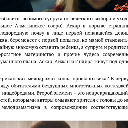
избавить любимого супруга от нелегкого выбора и уход
льшое Алматинское озеро). Аскар в порыве страдан
плодородную почву в лице первой попавшейся деви
жан, беременеет с первой попытки, но мамой становить
чайную знакомую оставить ребенка, а супруге и родител
ррогатное материнство и прочие чудеса современн
уманного плана, Аскар, Айжан и Индира живут под одн
ериканских мелодрамах конца прошлого века? В перв
ежду обитателями бездушных многоэтажных коттеджей
у нищебродами. Второй элемент – это непрекращающий
остей, которыми авторы омывают зрителя с головы до но
 мелодраматизма в сопровождении соответствующе