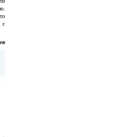
ли
ю.
то
 с
ев