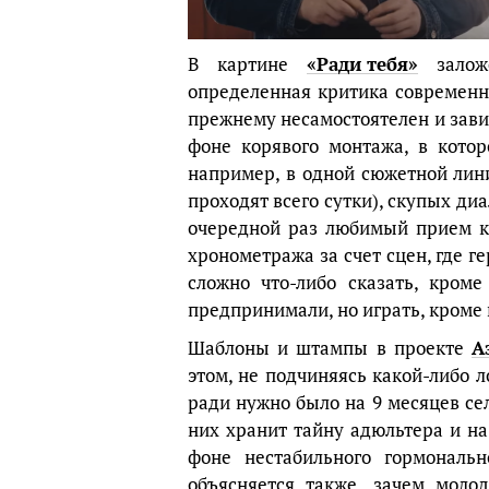
В картине
«Ради тебя»
заложе
определенная критика современно
прежнему несамостоятелен и зави
фоне корявого монтажа, в котор
например, в одной сюжетной лини
проходят всего сутки), скупых диа
очередной раз любимый прием ка
хронометража за счет сцен, где г
сложно что-либо сказать, кроме
предпринимали, но играть, кроме
Шаблоны и штампы в проекте
А
этом, не подчиняясь какой-либо ло
ради нужно было на 9 месяцев сел
них хранит тайну адюльтера и на 
фоне нестабильного гормональ
объясняется также, зачем моло