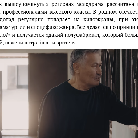
ех вышеупомянутых регионах мелодрама рассчитана 
я профессионалами высокого класса. В родном отечест
одопад регулярно попадает на киноэкраны, при эт
аматургии и специфике жанра. Все делается по принцип
ыло?» и получается эдакий полуфабрикат, который боль
й, нежели потребности зрителя.