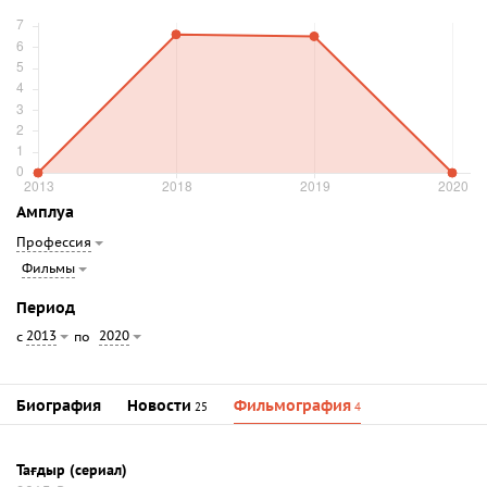
Амплуа
Профессия
Фильмы
Период
2013
2020
с
по
Биография
Новости
Фильмография
25
4
Тағдыр (сериал)