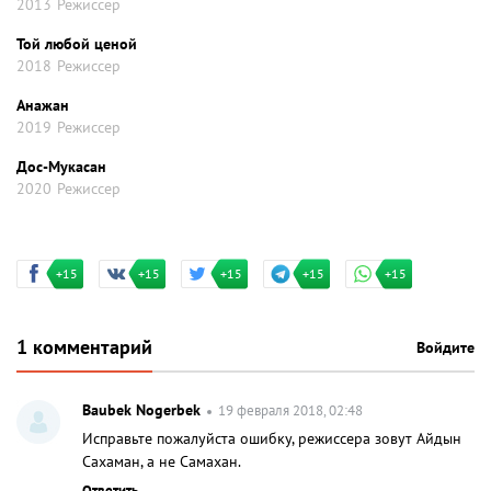
2013
Режиссер
Той любой ценой
2018
Режиссер
Анажан
2019
Режиссер
Дос-Мукасан
2020
Режиссер
+15
+15
+15
+15
+15
1 комментарий
Войдите
Baubek Nogerbek
19 февраля 2018, 02:48
Исправьте пожалуйста ошибку, режиссера зовут Айдын
Сахаман, а не Самахан.
Ответить