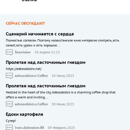
СЕЙЧАС ОБСУЖДАЮТ
Сценарий начинается с сердца
Полностью согласен. Поэтому казахстанское кино интересно смотреть, есть
сюжет, есть уроки и есть хорошие...
Stanislav
28 Апреля 11:13
Пролетая над ласточкиным гнездом
https://adessobistro.net/
adessobistro Coffee
30 Июня, 2025
Пролетая над ласточкиным гнездом
Nestled in the heart of the city, Adessobistro is a charming coffee shop that
offers a warm and inviting...
adessobistro Coffee
30 Июня, 2025
Едоки картофеля
Cупер!
ivan.dalmatov.88
09 Февраля, 2025