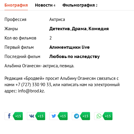
Биография
Новости
Фильмография
4
2
Профессия
Актриса
Жанры
Детектив
,
Драма
,
Комедия
Кол-во фильмов
2
Первый фильм
Алиментщики live
Последний фильм
Любовь по наследству
Альбина Оганесян- актриса, певица.
Редакция «Бродвей» просит Альбину Оганесян связаться с
нами +7 (727) 330 90 33, или написать нам на электронный
адрес: info@brod.kz.
+15
+15
+15
+15
+15