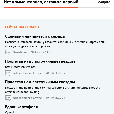
Нет комментариев, оставьте первый
Войдите
СЕЙЧАС ОБСУЖДАЮТ
Сценарий начинается с сердца
Полностью согласен. Поэтому казахстанское кино интересно смотреть, есть
сюжет, есть уроки и есть хорошие...
Stanislav
28 Апреля 11:13
Пролетая над ласточкиным гнездом
https://adessobistro.net/
adessobistro Coffee
30 Июня, 2025
Пролетая над ласточкиным гнездом
Nestled in the heart of the city, Adessobistro is a charming coffee shop that
offers a warm and inviting...
adessobistro Coffee
30 Июня, 2025
Едоки картофеля
Cупер!